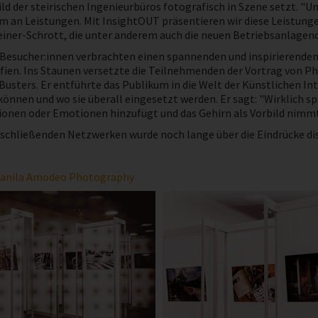
ld der steirischen Ingenieurbüros fotografisch in Szene setzt. "U
m an Leistungen. Mit InsightOUT präsentieren wir diese Leistunge
iner-Schrott, die unter anderem auch die neuen Betriebsanlagenc
 Besucher:innen verbrachten einen spannenden und inspirierende
fien. Ins Staunen versetzte die Teilnehmenden der Vortrag von P
Busters. Er entführte das Publikum in die Welt der Künstlichen In
können und wo sie überall eingesetzt werden. Er sagt: "Wirklich s
onen oder Emotionen hinzufügt und das Gehirn als Vorbild nimmt -
chließenden Netzwerken wurde noch lange über die Eindrücke disku
anila Amodeo Photography