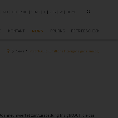
NÖ
OÖ
SBG
STMK
T
VBG
W
HOME
E
KONTAKT
NEWS
PRÜFING
BETRIEBSCHECK
News
InsightOUT: Künstliche Intelligenz ganz analog
Joanneumviertel zur Ausstellung InsightOUT, die das