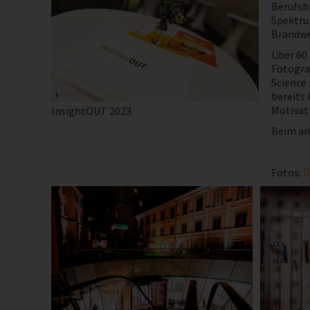
Berufsbi
Spektru
Brandwe
Über 60
Fotogra
Science 
bereits 
Motivati
InsightOUT 2023
Beim ans
Fotos:
D