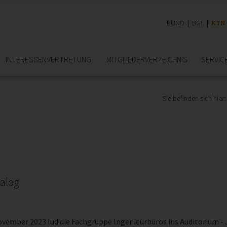
BUND
BGL
KTN
INTERESSEN­VERTRETUNG
MITGLIEDER­VERZEICHNIS
SERVIC
Sie befinden sich hier:
nalog
ovember 2023 lud die Fachgruppe Ingenieurbüros ins Auditorium - 