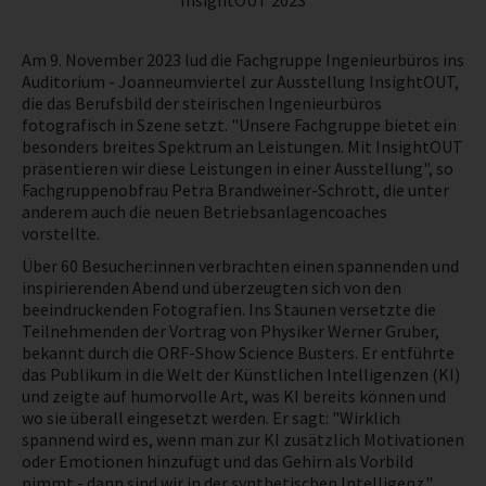
InsightOUT 2023
NEWS
Am 9. November 2023 lud die Fachgruppe Ingenieurbüros ins
Auditorium - Joanneumviertel zur Ausstellung InsightOUT,
PRÜFING
die das Berufsbild der steirischen Ingenieurbüros
fotografisch in Szene setzt. "Unsere Fachgruppe bietet ein
besonders breites Spektrum an Leistungen. Mit InsightOUT
BETRIEBSCHECK
präsentieren wir diese Leistungen in einer Ausstellung", so
Fachgruppenobfrau Petra Brandweiner-Schrott, die unter
anderem auch die neuen Betriebsanlagencoaches
PRÜFING
vorstellte.
Über 60 Besucher:innen verbrachten einen spannenden und
inspirierenden Abend und überzeugten sich von den
beeindruckenden Fotografien. Ins Staunen versetzte die
Teilnehmenden der Vortrag von Physiker Werner Gruber,
bekannt durch die ORF-Show Science Busters. Er entführte
das Publikum in die Welt der Künstlichen Intelligenzen (KI)
und zeigte auf humorvolle Art, was KI bereits können und
wo sie überall eingesetzt werden. Er sagt: "Wirklich
spannend wird es, wenn man zur KI zusätzlich Motivationen
oder Emotionen hinzufügt und das Gehirn als Vorbild
nimmt - dann sind wir in der synthetischen Intelligenz."