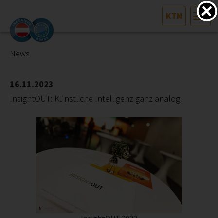
KTN
HOME
Bundesland auswählen
News
AKTUELLES/INGOO
16.11.2023
InsightOUT: Künstliche Intelligenz ganz analog
DAS INGENIEURBÜRO
INTERESSEN­VERTRETUNG
MITGLIEDER­VERZEICHNIS
SERVICE
KONTAKT