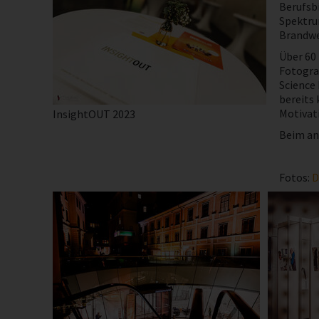
Berufsbi
Spektru
Brandwe
Über 60
Fotogra
Science 
bereits 
Motivati
InsightOUT 2023
Beim ans
Fotos:
D