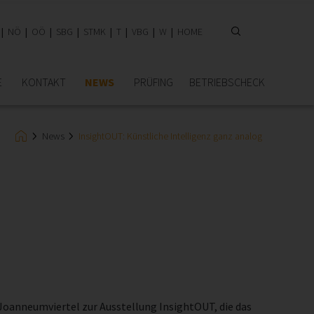
NÖ
OÖ
SBG
STMK
T
VBG
W
HOME
E
KONTAKT
NEWS
PRÜFING
BETRIEBSCHECK
News
InsightOUT: Künstliche Intelligenz ganz analog
Joanneumviertel zur Ausstellung InsightOUT, die das