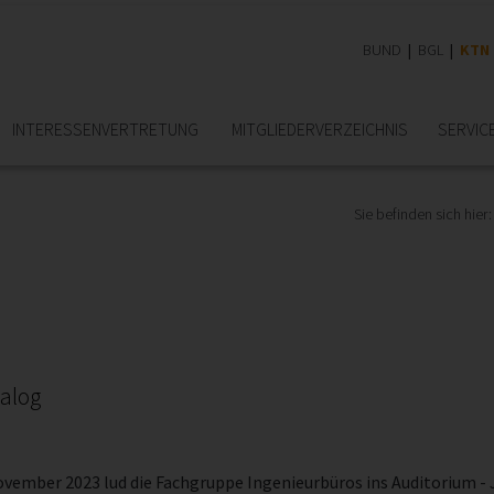
BUND
BGL
KTN
INTERESSEN­VERTRETUNG
MITGLIEDER­VERZEICHNIS
SERVIC
Sie befinden sich hier:
nalog
ovember 2023 lud die Fachgruppe Ingenieurbüros ins Auditorium - 