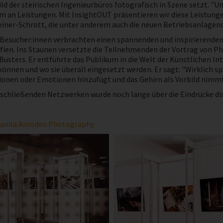
ld der steirischen Ingenieurbüros fotografisch in Szene setzt. "U
m an Leistungen. Mit InsightOUT präsentieren wir diese Leistunge
iner-Schrott, die unter anderem auch die neuen Betriebsanlagenc
 Besucher:innen verbrachten einen spannenden und inspirierende
fien. Ins Staunen versetzte die Teilnehmenden der Vortrag von P
Busters. Er entführte das Publikum in die Welt der Künstlichen In
können und wo sie überall eingesetzt werden. Er sagt: "Wirklich s
onen oder Emotionen hinzufügt und das Gehirn als Vorbild nimmt -
chließenden Netzwerken wurde noch lange über die Eindrücke disku
anila Amodeo Photography