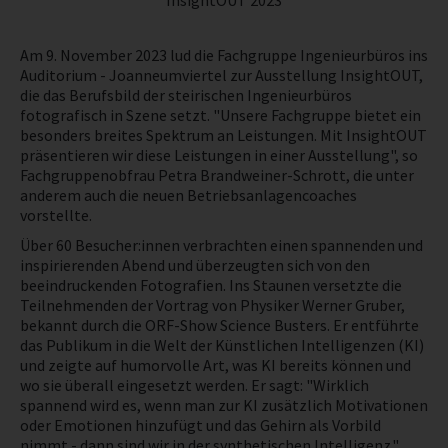
InsightOUT 2023
NEWS
Am 9. November 2023 lud die Fachgruppe Ingenieurbüros ins
Auditorium - Joanneumviertel zur Ausstellung InsightOUT,
PRÜFING
die das Berufsbild der steirischen Ingenieurbüros
fotografisch in Szene setzt. "Unsere Fachgruppe bietet ein
besonders breites Spektrum an Leistungen. Mit InsightOUT
BETRIEBSCHECK
präsentieren wir diese Leistungen in einer Ausstellung", so
Fachgruppenobfrau Petra Brandweiner-Schrott, die unter
anderem auch die neuen Betriebsanlagencoaches
PRÜFING
vorstellte.
Über 60 Besucher:innen verbrachten einen spannenden und
inspirierenden Abend und überzeugten sich von den
beeindruckenden Fotografien. Ins Staunen versetzte die
Teilnehmenden der Vortrag von Physiker Werner Gruber,
bekannt durch die ORF-Show Science Busters. Er entführte
das Publikum in die Welt der Künstlichen Intelligenzen (KI)
und zeigte auf humorvolle Art, was KI bereits können und
wo sie überall eingesetzt werden. Er sagt: "Wirklich
spannend wird es, wenn man zur KI zusätzlich Motivationen
oder Emotionen hinzufügt und das Gehirn als Vorbild
nimmt - dann sind wir in der synthetischen Intelligenz."