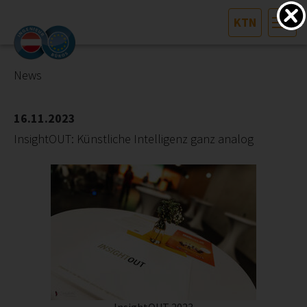
KTN
HOME
Bundesland auswählen
News
AKTUELLES/INGOO
16.11.2023
InsightOUT: Künstliche Intelligenz ganz analog
DAS INGENIEURBÜRO
INTERESSEN­VERTRETUNG
MITGLIEDER­VERZEICHNIS
SERVICE
KONTAKT