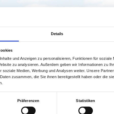
Direktor Dr. Karl-Heinz Dernoscheg, MBA langjährige Branchenm
al zeigte sich wie vielfältig und hoch-innovativ die Branche ist.
ik, Geologie, Innenarchitektur, Kulturtechnik- und Wasserwirtsch
ntereinander weiter zu vernetzen.
henden Fotos des diesjährigen Neujahrsempfangs der Fachgruppe 
Details
ungsteilnehmer:innen, Vertreter:innen aus Politik und Wirtschaf
Cookies
nhalte und Anzeigen zu personalisieren, Funktionen für soziale
Website zu analysieren. Außerdem geben wir Informationen zu I
r soziale Medien, Werbung und Analysen weiter. Unsere Partner
 Daten zusammen, die Sie ihnen bereitgestellt haben oder die s
n.
Präferenzen
Statistiken