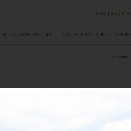
BUND
BGL
KTN
INTERESSEN­VERTRETUNG
MITGLIEDER­VERZEICHNIS
SERVIC
Sie befinden
och lange kein Ende in Sicht!
er Ingenieurbüros, wenn sie auf ihre 20-, 25-, 30- und gar 40-jähr