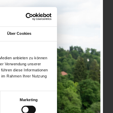
itglieder und bedankte sich für den großartigen
 In gemütlicher Atmosphäre bot sich den Jubilaren die
aft, Maschinenbau, Medizintechnik und
Ingenieurbüros sind - soweit im Bild nicht anders
Über Cookies
t und Behördenvertreter:innen abgebildet.
 Medien anbieten zu können
hrer Verwendung unserer
 führen diese Informationen
ie im Rahmen Ihrer Nutzung
Marketing