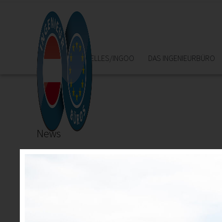
HOME
AKTUELLES/INGOO
DAS INGENIEURBÜRO
News
22.05.2025
Urkundenverleihung Ingenieurbüros
20, 25, 30 und sogar 40 Jahre im Ingenieurbüro und n
"Ich würde es wieder tun!", so lautet das Resümee unser