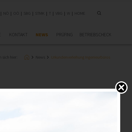
NÖ
OÖ
SBG
STMK
T
VBG
W
HOME
E
KONTAKT
NEWS
PRÜFING
BETRIEBSCHECK
 sich hier:
News
Urkundenverleihung Ingenieurbüros
ige Selbstständigkeit zurückblicken. Am 12.05.2025 ehrte