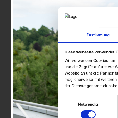
die Fachgruppe Ingenieurbüros gemeinsam mit dem WK-
Einsatz am Wirtschaftsstandort Steiermark. Wieder einm
Gelegenheit ihre Arbeit in den Bereichen Elektrotechn
Verkehrswesen den Anwesenden vorzustellen und sich u
Abgebildete Personen in der Galerie:
Auf den nachste
Zustimmung
gekennzeichnet - Branchenmitglieder sowie Veranstalt
Fotocredit: ©
www.lunatico.at
Diese Webseite verwendet 
Wir verwenden Cookies, um I
und die Zugriffe auf unsere 
Website an unsere Partner fü
möglicherweise mit weiteren
der Dienste gesammelt habe
Einwilligungsauswahl
Notwendig