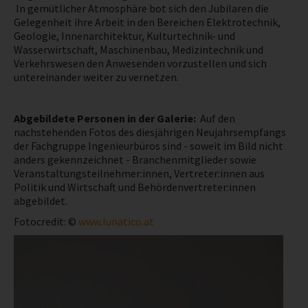
In gemütlicher Atmosphäre bot sich den Jubilaren die
Gelegenheit ihre Arbeit in den Bereichen Elektrotechnik,
NEWS
Geologie, Innenarchitektur, Kulturtechnik- und
Wasserwirtschaft, Maschinenbau, Medizintechnik und
Verkehrswesen den Anwesenden vorzustellen und sich
PRÜFING
untereinander weiter zu vernetzen.
BETRIEBSCHECK
Abgebildete Personen in der Galerie:
Auf den
nachstehenden Fotos des diesjährigen Neujahrsempfangs
PRÜFING
der Fachgruppe Ingenieurbüros sind - soweit im Bild nicht
anders gekennzeichnet - Branchenmitglieder sowie
Veranstaltungsteilnehmer:innen, Vertreter:innen aus
Politik und Wirtschaft und Behördenvertreter:innen
abgebildet.
Fotocredit: ©
www.lunatico.at