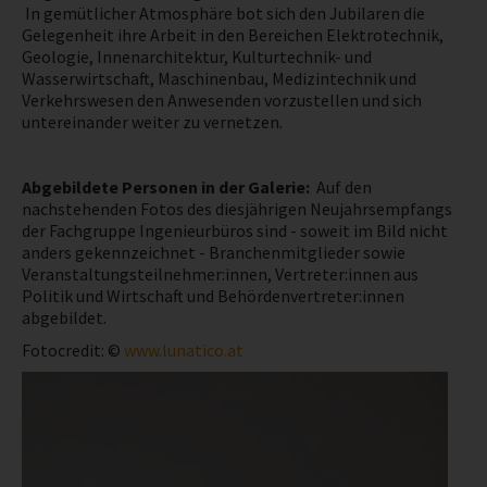
In gemütlicher Atmosphäre bot sich den Jubilaren die
Gelegenheit ihre Arbeit in den Bereichen Elektrotechnik,
NEWS
Geologie, Innenarchitektur, Kulturtechnik- und
Wasserwirtschaft, Maschinenbau, Medizintechnik und
Verkehrswesen den Anwesenden vorzustellen und sich
PRÜFING
untereinander weiter zu vernetzen.
BETRIEBSCHECK
Abgebildete Personen in der Galerie:
Auf den
nachstehenden Fotos des diesjährigen Neujahrsempfangs
PRÜFING
der Fachgruppe Ingenieurbüros sind - soweit im Bild nicht
anders gekennzeichnet - Branchenmitglieder sowie
Veranstaltungsteilnehmer:innen, Vertreter:innen aus
Politik und Wirtschaft und Behördenvertreter:innen
abgebildet.
Fotocredit: ©
www.lunatico.at