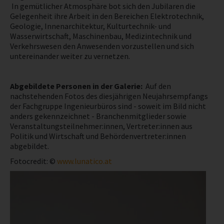
In gemütlicher Atmosphäre bot sich den Jubilaren die
Gelegenheit ihre Arbeit in den Bereichen Elektrotechnik,
NEWS
Geologie, Innenarchitektur, Kulturtechnik- und
Wasserwirtschaft, Maschinenbau, Medizintechnik und
Verkehrswesen den Anwesenden vorzustellen und sich
PRÜFING
untereinander weiter zu vernetzen.
BETRIEBSCHECK
Abgebildete Personen in der Galerie:
Auf den
nachstehenden Fotos des diesjährigen Neujahrsempfangs
PRÜFING
der Fachgruppe Ingenieurbüros sind - soweit im Bild nicht
anders gekennzeichnet - Branchenmitglieder sowie
Veranstaltungsteilnehmer:innen, Vertreter:innen aus
Politik und Wirtschaft und Behördenvertreter:innen
abgebildet.
Fotocredit: ©
www.lunatico.at