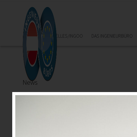
HOME
AKTUELLES/INGOO
DAS INGENIEURBÜRO
News
22.05.2025
Urkundenverleihung Ingenieurbüros
20, 25, 30 und sogar 40 Jahre im Ingenieurbüro und n
"Ich würde es wieder tun!", so lautet das Resümee unser