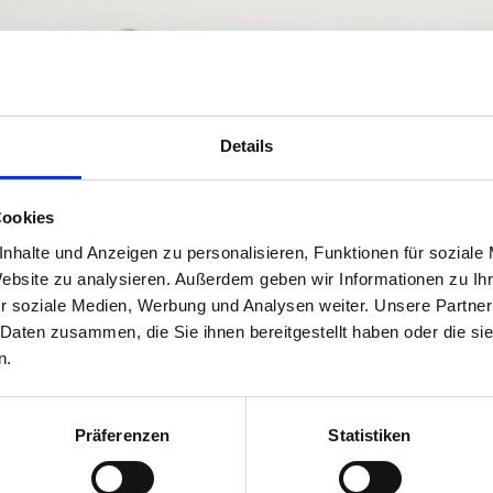
Direktor Dr. Karl-Heinz Dernoscheg, MBA langjährige Branchenm
al zeigte sich wie vielfältig und hoch-innovativ die Branche ist.
ik, Geologie, Innenarchitektur, Kulturtechnik- und Wasserwirtsch
ntereinander weiter zu vernetzen.
henden Fotos des diesjährigen Neujahrsempfangs der Fachgruppe 
Details
ungsteilnehmer:innen, Vertreter:innen aus Politik und Wirtschaf
Cookies
nhalte und Anzeigen zu personalisieren, Funktionen für soziale
Website zu analysieren. Außerdem geben wir Informationen zu I
r soziale Medien, Werbung und Analysen weiter. Unsere Partner
 Daten zusammen, die Sie ihnen bereitgestellt haben oder die s
n.
Präferenzen
Statistiken