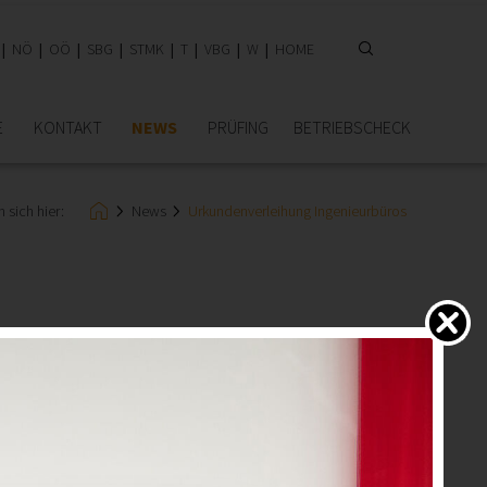
NÖ
OÖ
SBG
STMK
T
VBG
W
HOME
E
KONTAKT
NEWS
PRÜFING
BETRIEBSCHECK
 sich hier:
News
Urkundenverleihung Ingenieurbüros
ige Selbstständigkeit zurückblicken. Am 12.05.2025 ehrte