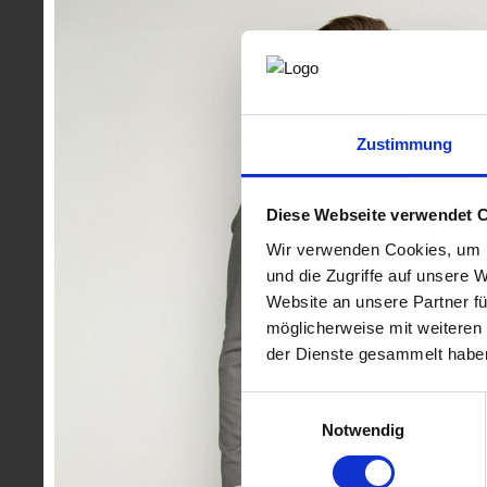
die Fachgruppe Ingenieurbüros gemeinsam mit dem WK-
Einsatz am Wirtschaftsstandort Steiermark. Wieder einm
Gelegenheit ihre Arbeit in den Bereichen Elektrotechn
Verkehrswesen den Anwesenden vorzustellen und sich u
Abgebildete Personen in der Galerie:
Auf den nachste
Zustimmung
gekennzeichnet - Branchenmitglieder sowie Veranstalt
Fotocredit: ©
www.lunatico.at
Diese Webseite verwendet 
Wir verwenden Cookies, um I
und die Zugriffe auf unsere 
Website an unsere Partner fü
möglicherweise mit weiteren
der Dienste gesammelt habe
Einwilligungsauswahl
Notwendig