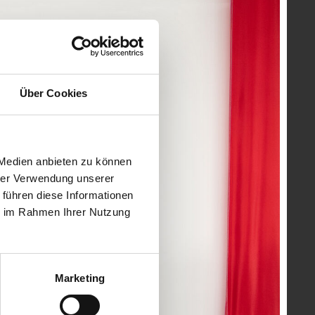
itglieder und bedankte sich für den großartigen
 In gemütlicher Atmosphäre bot sich den Jubilaren die
aft, Maschinenbau, Medizintechnik und
Ingenieurbüros sind - soweit im Bild nicht anders
Über Cookies
t und Behördenvertreter:innen abgebildet.
 Medien anbieten zu können
hrer Verwendung unserer
 führen diese Informationen
ie im Rahmen Ihrer Nutzung
Marketing