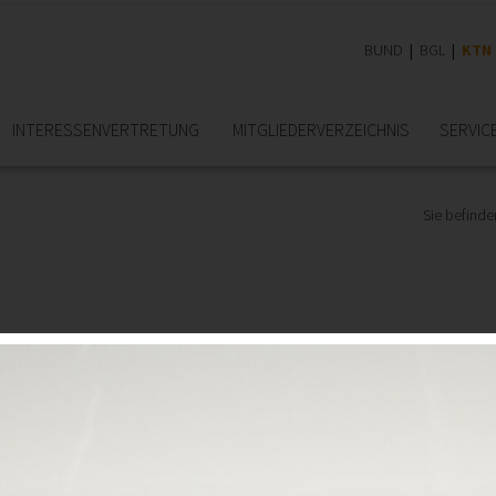
BUND
BGL
KTN
INTERESSEN­VERTRETUNG
MITGLIEDER­VERZEICHNIS
SERVIC
Sie befinden
och lange kein Ende in Sicht!
er Ingenieurbüros, wenn sie auf ihre 20-, 25-, 30- und gar 40-jähr