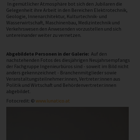
In gemütlicher Atmosphäre bot sich den Jubilaren die
Gelegenheit ihre Arbeit in den Bereichen Elektrotechnik,
NEWS
Geologie, Innenarchitektur, Kulturtechnik- und
Wasserwirtschaft, Maschinenbau, Medizintechnik und
Verkehrswesen den Anwesenden vorzustellen und sich
PRÜFING
untereinander weiter zu vernetzen.
BETRIEBSCHECK
Abgebildete Personen in der Galerie:
Auf den
nachstehenden Fotos des diesjährigen Neujahrsempfangs
PRÜFING
der Fachgruppe Ingenieurbüros sind - soweit im Bild nicht
anders gekennzeichnet - Branchenmitglieder sowie
Veranstaltungsteilnehmer:innen, Vertreter:innen aus
Politik und Wirtschaft und Behördenvertreter:innen
abgebildet.
Fotocredit: ©
www.lunatico.at