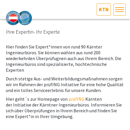
KTN
HOME
Bundesland auswählen
Ihre Expertin- Ihr Experte
AKTUELLES/INGOO
Hier finden Sie Expert*innen von rund 90 Kärnter
Ingenieurbüros. Sie können wählen aus rund 200
wiederkehrden Überprüfugnen auch aus Ihrem Bereich. Die
DAS INGENIEURBÜRO
Ingenieurbüros sind spezialisierte, hochtechnische
Experten
INTERESSEN­VERTRETUNG
Durch stetige Aus- und Weiterbildungsmaßnahmen sorgen
wir im Rahmen der prüfING Initiative für eine hohe Qualität
und ein tolles Serviceerlebnis für unsere Kunden.
MITGLIEDER­VERZEICHNIS
Hier geht´s zur Homepage von
prüfING
Kärnten
der Initiative der Kärntner Ingenieurbüros. Informieren Sie
SERVICE
sich über Überprüfungen in Ihrem Bereich und finden Sie
eine Expert*in in Ihrer Umgebung.
KONTAKT