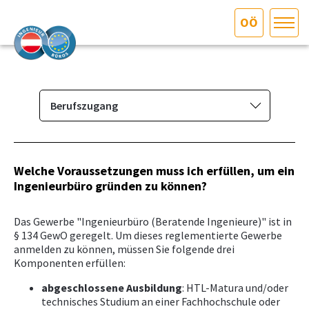
OÖ
HOME
Bundesland auswählen
AKTUELLES/INGOO
Berufszugang
Das Ingenieurbüro
DAS INGENIEURBÜRO
Berufsbild & Gründung
Welche Voraussetzungen muss ich erfüllen, um ein
INTERESSEN­VERTRETUNG
Ingenieurbüro gründen zu können?
Berechtigungsumfang
Berufszugang
MITGLIEDER­VERZEICHNIS
Das Gewerbe "Ingenieurbüro (Beratende Ingenieure)" ist in
Vorbereitungskurse &
§ 134 GewO geregelt. Um dieses reglementierte Gewerbe
anmelden zu können, müssen Sie folgende drei
Befähigungsprüfung
SERVICE
Komponenten erfüllen:
Branchenrecht
abgeschlossene Ausbildung
: HTL-Matura und/oder
KONTAKT
Vorbereitungskurs und
technisches Studium an einer Fachhochschule oder