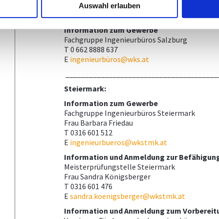
T 0 662 8888 453
Auswahl erlauben
E
rbrueggler@wifisalzburg.at
Information zum Gewerbe
Fachgruppe Ingenieurbüros Salzburg
T 0 662 8888 637
E
ingenieurbüros@wks.at
_______________________________________
Steiermark:
Information zum Gewerbe
Fachgruppe Ingenieurbüros Steiermark
Frau Barbara Friedau
T 0316 601 512
E
ingenieurbueros@wkstmk.at
Information und Anmeldung zur Befähigun
Meisterprüfungstelle Steiermark
Frau Sandra Königsberger
T 0316 601 476
E
sandra.koenigsberger@wkstmk.at
Information und Anmeldung zum Vorbereit