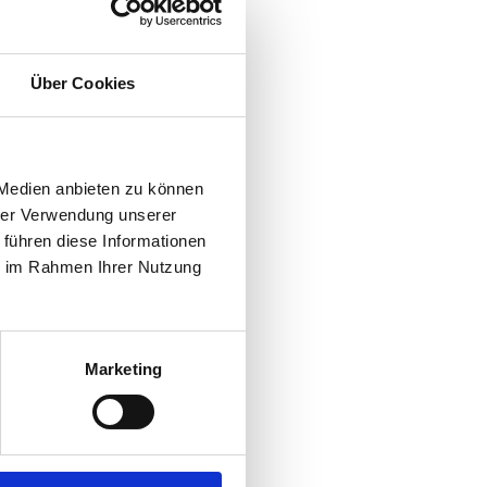
Über Cookies
gungsprüfung
 Medien anbieten zu können
hrer Verwendung unserer
 führen diese Informationen
_________________________
ie im Rahmen Ihrer Nutzung
gsprüfung
Marketing
ungskurs