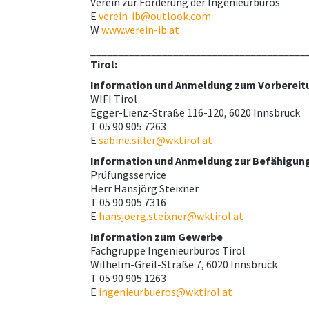
Verein zur Förderung der Ingenieurbüros
E
verein-ib@outlook.com
W
www.verein-ib.at
_______________________________________
Tirol:
Information und Anmeldung zum Vorbereit
WIFI Tirol
Egger-Lienz-Straße 116-120, 6020 Innsbruck
T 05 90 905 7263
E
sabine.siller@wktirol.at
Information und Anmeldung zur Befähigun
Prüfungsservice
Herr Hansjörg Steixner
T 05 90 905 7316
E
hansjoerg.steixner@wktirol.at
Information zum Gewerbe
Fachgruppe Ingenieurbüros Tirol
Wilhelm-Greil-Straße 7, 6020 Innsbruck
T 05 90 905 1263
E
ingenieurbueros@wktirol.at