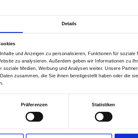
Frau Daniela Capan
T 05 90909 4044
E
daniela.capan@wkooe.at
Details
Information zum Gewerbe
Bestätigung für die Anmeldung zur Befähi
Fachgruppe Ingenieurbüros Oberösterreich
Cookies
Frau Martina Eisenhuber
nhalte und Anzeigen zu personalisieren, Funktionen für soziale
T 05 90909 4721
Website zu analysieren. Außerdem geben wir Informationen zu I
E
ingenieurbueros@wkooe.at
r soziale Medien, Werbung und Analysen weiter. Unsere Partner
_______________________________________
 Daten zusammen, die Sie ihnen bereitgestellt haben oder die s
Salzburg:
n.
Information und Anmeldung zur Befähigun
Meisterprüfungsstelle Salzburg
Frau Anja Aufschnaiter
T 0 662 8888 430
Präferenzen
Statistiken
E
aaufschnaiter@wks.at
Information und Anmeldung zum Vorbereit
Wifi Salzburg
Frau Ricarda Brüggler