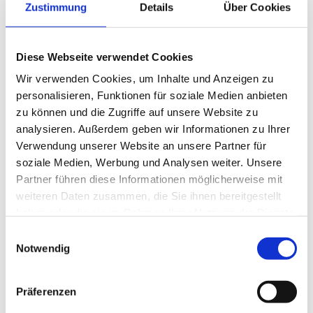
Zustimmung
Details
Über Cookies
heimaten, Markus Berchtold
KAMPAGNE
FGO Wolfgang Huber
Diese Webseite verwendet Cookies
IBP Prüftechnik Weiler, Jürgen Stemer
Wir verwenden Cookies, um Inhalte und Anzeigen zu
IHW – Ingenieurbüro Huber Weiler,
personalisieren, Funktionen für soziale Medien anbieten
Rene Steinbacher
zu können und die Zugriffe auf unsere Website zu
analysieren. Außerdem geben wir Informationen zu Ihrer
K2I2 - Kompetenzzentrum für
Für Markus Berchtold, Diplom-Ingenieur beim
Verwendung unserer Website an unsere Partner für
Klimawandel- und Integrales
Ingenieurbüro heimaten® in Schwarzenberg, ist klar: Jede
soziale Medien, Werbung und Analysen weiter. Unsere
Infrastrukturmanagement, Paul
Gemeinde hat ihre Schönheit. In Schnifis ist es die
Partner führen diese Informationen möglicherweise mit
Stampfl
kompakte Siedlungsstruktur mit den fußläufigen
weiteren Daten zusammen, die Sie ihnen bereitgestellt
Verbindungen zu allen wichtigen Infrastrukturen wie
KLIMAPLAN GmbH & Co KG, Dominic
haben oder die sie im Rahmen Ihrer Nutzung der Dienste
Schule, Gemeindeamt und Spielplatz.
Pfeiffer
gesammelt haben.
Einwilligungsauswahl
Netzer Group, Alexander Türtscher
Notwendig
Nachhaltige Gemeindeentwicklung für die Menschen
neyer brainworks GmbH, Daniel Neyer
Seit fast 20 Jahren betreut er die Gemeinde Schnifis in ihrer
Entwicklung. Die Aufgaben sind vielfältig: Es geht um die
Präferenzen
Stefania Paris
Verbindung von Einzelinteressen mit dem Gemeinwohl