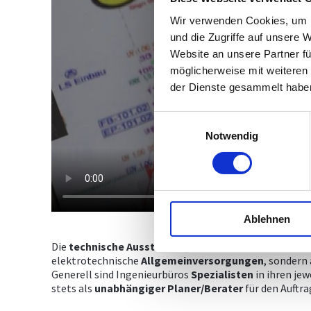
Wir verwenden Cookies, um I
und die Zugriffe auf unsere 
Website an unsere Partner fü
möglicherweise mit weiteren
der Dienste gesammelt habe
Einwilligungsauswahl
Notwendig
Ablehnen
Die
technische
Ausstattung
von Gebäuden wird imm
elektrotechnische
Allgemeinversorgungen
, sondern
Generell sind Ingenieurbüros
Spezialisten
in ihren je
stets als
unabhängiger
Planer/Berater
für den Auftra