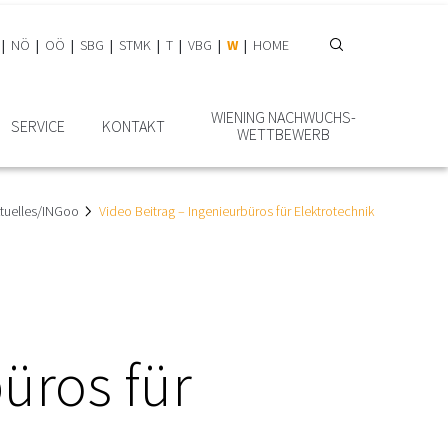
NÖ
OÖ
SBG
STMK
T
VBG
W
HOME
WIENING NACHWUCHS­
SERVICE
KONTAKT
WETTBEWERB
tuelles/INGoo
Video Beitrag – Ingenieurbüros für Elektrotechnik
üros für