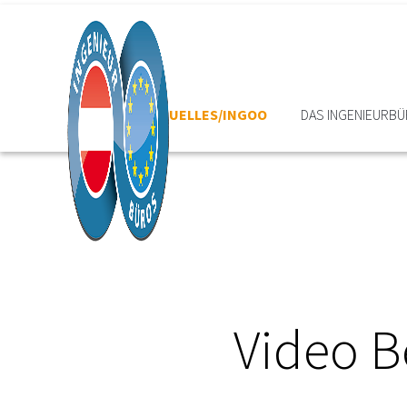
HOME
AKTUELLES/INGOO
DAS INGENIEURB
Video B