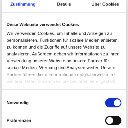
Zustimmung
Details
Über Cookies
TGA Planer-Wettbewerb 2026
WIENING NACHWUCHS­WETTBEWERB
Diese Webseite verwendet Cookies
Das „
Planerjahrbuch
“ gilt als DAS renommierte
Nachschlagewerk für Bauherrinnen, Bauträgerinnen,
Wir verwenden Cookies, um Inhalte und Anzeigen zu
Errichterinnen aus Kommunen und Genossenschaften
personalisieren, Funktionen für soziale Medien anbieten
sowie für Investorinnen, die auf der Suche nach
zu können und die Zugriffe auf unsere Website zu
kompetenten und innovativen Planungsbüros sind.
analysieren. Außerdem geben wir Informationen zu Ihrer
Nutzen Sie die einmalige Gelegenheit, Ihre Expertise einem
Verwendung unserer Website an unsere Partner für
relevanten Fachpublikum zu präsentieren und Ihre Marke
soziale Medien, Werbung und Analysen weiter. Unsere
als verlässliche Partnerin in der Technischen
Partner führen diese Informationen möglicherweise mit
Gebäudeausrüstung zu stärken.
weiteren Daten zusammen, die Sie ihnen bereitgestellt
Der Wettbewerb rückt Ihre Leistungen ins Rampenlicht –
haben oder die sie im Rahmen Ihrer Nutzung der Dienste
und bringt Sie genau dorthin, wo Innovation und Qualität
gesehen werden.
gesammelt haben.
Einwilligungsauswahl
Notwendig
Zu allen Infos.
Präferenzen
Ihre Einreichung senden Sie bei Interesse bitte bis 15.
Oktober direkt an: