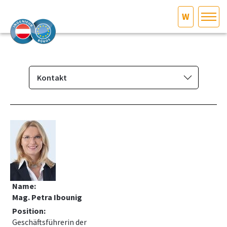
W
HOME
Bundesland auswählen
AKTUELLES/INGOO
Kontakt
Interessen­vertretung
DAS INGENIEURBÜRO
Aufgaben
INTERESSEN­VERTRETUNG
Vorstand & Geschäftsstelle
Fachgruppenausschuss
MITGLIEDER­VERZEICHNIS
Kontakt
Name:
SERVICE
Mag. Petra Ibounig
Position:
KONTAKT
Geschäftsführerin der