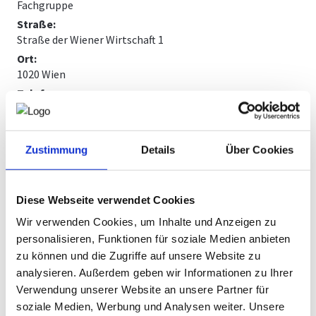
Fachgruppe
Straße:
WIENING NACHWUCHS­WETTBEWERB
Straße der Wiener Wirtschaft 1
Ort:
1020 Wien
Telefon:
01/51450-3750
E-Mail:
petra.ibounig@wkw.at
Zustimmung
Details
Über Cookies
vCard:
vCard Download
Diese Webseite verwendet Cookies
Wir verwenden Cookies, um Inhalte und Anzeigen zu
Name:
personalisieren, Funktionen für soziale Medien anbieten
Annemarie Dutter
zu können und die Zugriffe auf unsere Website zu
Position:
analysieren. Außerdem geben wir Informationen zu Ihrer
Fachgruppensekretariat
Verwendung unserer Website an unsere Partner für
Straße:
soziale Medien, Werbung und Analysen weiter. Unsere