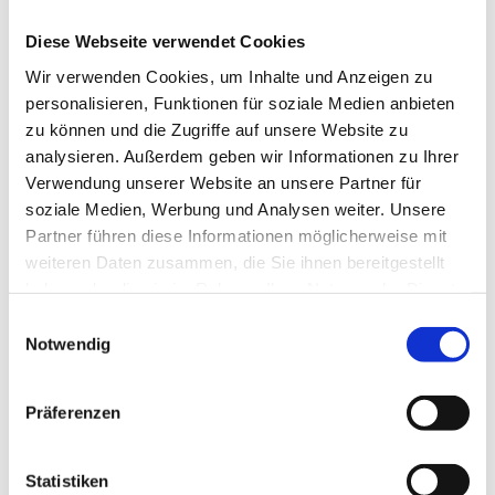
Einrichtung und Design
(163 KB)
Diese Webseite verwendet Cookies
Freianlagen
(163 KB)
Wir verwenden Cookies, um Inhalte und Anzeigen zu
Tragwerksplanung
(172 KB)
personalisieren, Funktionen für soziale Medien anbieten
Prüfingenieur
(139 KB)
zu können und die Zugriffe auf unsere Website zu
analysieren. Außerdem geben wir Informationen zu Ihrer
Geotechnik
(154 KB)
Verwendung unserer Website an unsere Partner für
Bauphysik und Nachhaltigkeit
(156 KB)
soziale Medien, Werbung und Analysen weiter. Unsere
Brandschutz
(161 KB)
Partner führen diese Informationen möglicherweise mit
Technische Ausrüstung
(199 KB)
weiteren Daten zusammen, die Sie ihnen bereitgestellt
haben oder die sie im Rahmen Ihrer Nutzung der Dienste
Ingenieurbauwerke
(195 KB)
gesammelt haben.
Einwilligungsauswahl
Wasserwirtschaft
(177 KB)
Notwendig
Raumplanung
(291 KB)
Umweltplanung
(209 KB)
Präferenzen
Landschaftsplanung
(200 KB)
Statistiken