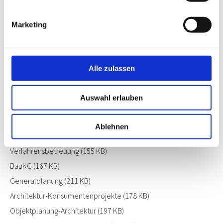
Marketing
Leistungsmodelle 2014
Alle zulassen
Zum Download:
Projektleitung
(214 KB)
Auswahl erlauben
Projektsteuerung
(165 KB)
Projektentwicklung
(164 KB)
Ablehnen
Begleitende Kontrolle
(138 KB)
Verfahrensbetreuung
(155 KB)
BauKG
(167 KB)
Generalplanung
(211 KB)
Architektur-Konsumentenprojekte
(178 KB)
Objektplanung-Architektur
(197 KB)