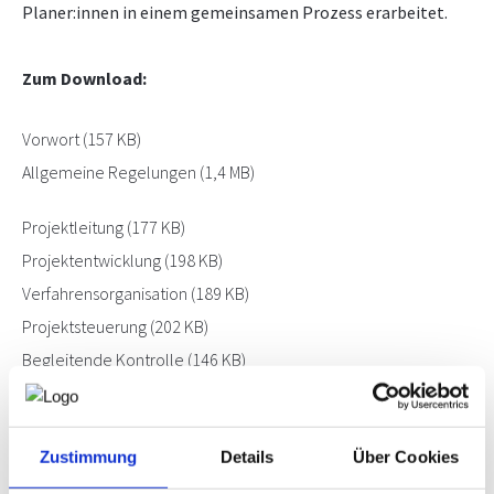
Planer:innen in einem gemeinsamen Prozess erarbeitet.
Leistungsmodelle
NEWS
Unverbindliche
Zum Download:
Kalkulationsempfehlung
PRÜFING
Downloads, Links & Infos
Vorwort
(157 KB)
BETRIEBSCHECK
Allgemeine Regelungen
(1,4 MB)
PRÜFING
Projektleitung
(177 KB)
Projektentwicklung
(198 KB)
Verfahrensorganisation
(189 KB)
Projektsteuerung
(202 KB)
Begleitende Kontrolle
(146 KB)
BauKG
(149 KB)
Generalplanung
(172 KB)
Zustimmung
Details
Über Cookies
Objektplanung Architektur
(197 KB)
BIM Anwendungsfälle
(404 KB)