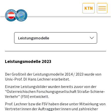
KTN
HOME
Bundesland auswählen
AKTUELLES/INGOO
Leistungsmodelle
Das Ingenieurbüro
DAS INGENIEURBÜRO
Berufsbild & Gründung
Leistungsmodelle 2023
INTERESSEN­VERTRETUNG
Branchenrecht
Der Großteil der Leistungsmodelle 2014 / 2023 wurde von
Vorbereitungskurs und
MITGLIEDER­VERZEICHNIS
Univ.-Prof. DI Hans Lechner erarbeitet.
Befähigungsprüfung
Einzelne Leistungsbilder wurden bereits zuvor von der
Normenpaket
"Österreichischen Forschungsgesellschaft Straße-Schiene-
SERVICE
Verkehr" (FSV) entwickelt.
Ausschreibungsplattform
Prof. Lechner bzw die FSV haben diese unter Mitwirkung von
KONTAKT
Leistungsbilder/Leistungsmodelle
Vertreter:innen der Auftraggeber:innen und zahlreicher