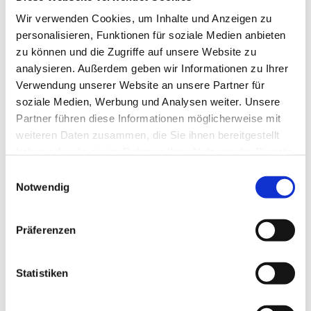
Freedomz | stock.adobe.com
Wir verwenden Cookies, um Inhalte und Anzeigen zu
NEWS
Die Vertragsgestaltung stellt für Ingenieurbüros immer
personalisieren, Funktionen für soziale Medien anbieten
wieder eine große Herausforderung dar. Ebenso schwierig
zu können und die Zugriffe auf unsere Website zu
ist der Umgang mit nachträglich eintretenden
PRÜFING
analysieren. Außerdem geben wir Informationen zu Ihrer
Projektänderungen oder Unstimmigkeiten.
Verwendung unserer Website an unsere Partner für
Die Fachgruppe Ingenieurbüros Steiermark bietet daher
soziale Medien, Werbung und Analysen weiter. Unsere
BETRIEBSCHECK
ihren aktiven Mitgliedern in Form eines Beratungsschecks
Partner führen diese Informationen möglicherweise mit
eine kostenlose Erstberatung in Kooperation mit der
weiteren Daten zusammen, die Sie ihnen bereitgestellt
Kanzlei
ScherbaumSeebacher Rechtsanwälte GmbH
PRÜFING
(Ansprechpartner:
Mag. Lukas ANDRIEU LL.M, BSc.
) zu
haben oder die sie im Rahmen Ihrer Nutzung der Dienste
folgenden Themen an:
gesammelt haben.
Einwilligungsauswahl
Notwendig
Vertragsgestaltung
Leistungsänderungen
Leistungsstörungen
Mehrkosten
Präferenzen
Dokumentation
Bauzeitverlängerung
Nutzen Sie die Chance einer kostenlosen anwaltlichen
Statistiken
Erstberatung von max. 90 Minuten.
Bei Interesse nehmen Sie bitte zuerst Kontakt mit der