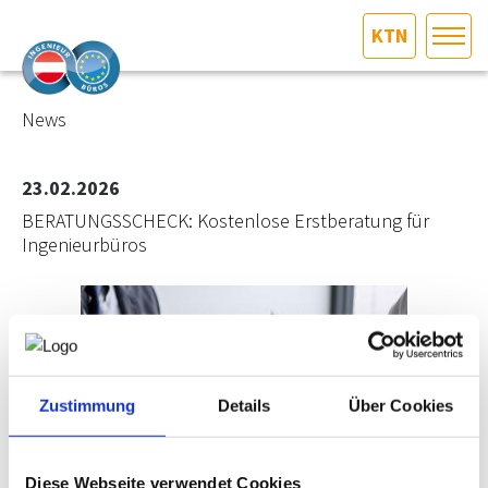
KTN
HOME
Bundesland auswählen
News
AKTUELLES/INGOO
23.02.2026
BERATUNGSSCHECK: Kostenlose Erstberatung für
DAS INGENIEURBÜRO
Ingenieurbüros
INTERESSEN­VERTRETUNG
MITGLIEDER­VERZEICHNIS
SERVICE
Zustimmung
Details
Über Cookies
KONTAKT
Diese Webseite verwendet Cookies