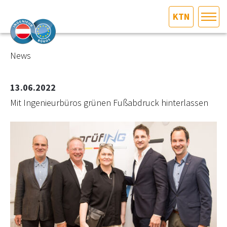
KTN
HOME
Bundesland auswählen
News
AKTUELLES/INGOO
13.06.2022
Mit Ingenieurbüros grünen Fußabdruck hinterlassen
DAS INGENIEURBÜRO
INTERESSEN­VERTRETUNG
MITGLIEDER­VERZEICHNIS
SERVICE
KONTAKT