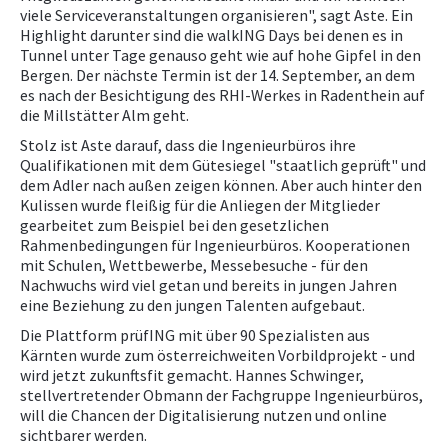
viele Serviceveranstaltungen organisieren", sagt Aste. Ein
Highlight darunter sind die walkING Days bei denen es in
Tunnel unter Tage genauso geht wie auf hohe Gipfel in den
Bergen. Der nächste Termin ist der 14. September, an dem
es nach der Besichtigung des RHI-Werkes in Radenthein auf
die Millstätter Alm geht.
Stolz ist Aste darauf, dass die Ingenieurbüros ihre
Qualifikationen mit dem Gütesiegel "staatlich geprüft" und
dem Adler nach außen zeigen können. Aber auch hinter den
Kulissen wurde fleißig für die Anliegen der Mitglieder
gearbeitet zum Beispiel bei den gesetzlichen
Rahmenbedingungen für Ingenieurbüros. Kooperationen
mit Schulen, Wettbewerbe, Messebesuche - für den
Nachwuchs wird viel getan und bereits in jungen Jahren
eine Beziehung zu den jungen Talenten aufgebaut.
Die Plattform prüfING mit über 90 Spezialisten aus
Kärnten wurde zum österreichweiten Vorbildprojekt - und
wird jetzt zukunftsfit gemacht. Hannes Schwinger,
stellvertretender Obmann der Fachgruppe Ingenieurbüros,
will die Chancen der Digitalisierung nutzen und online
sichtbarer werden.