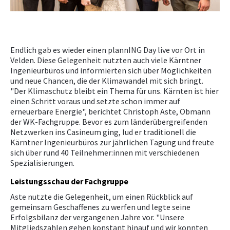
NEWS
PRÜFING
Endlich gab es wieder einen plannING Day live vor Ort in
Velden. Diese Gelegenheit nutzten auch viele Kärntner
Ingenieurbüros und informierten sich über Möglichkeiten
BETRIEBSCHECK
und neue Chancen, die der Klimawandel mit sich bringt.
"Der Klimaschutz bleibt ein Thema für uns. Kärnten ist hier
einen Schritt voraus und setzte schon immer auf
PRÜFING
erneuerbare Energie", berichtet Christoph Aste, Obmann
der WK-Fachgruppe. Bevor es zum länderübergreifenden
Netzwerken ins Casineum ging, lud er traditionell die
Kärntner Ingenieurbüros zur jährlichen Tagung und freute
sich über rund 40 Teilnehmer:innen mit verschiedenen
Spezialisierungen.
Leistungsschau der Fachgruppe
Aste nutzte die Gelegenheit, um einen Rückblick auf
gemeinsam Geschaffenes zu werfen und legte seine
Erfolgsbilanz der vergangenen Jahre vor. "Unsere
Mitgliedszahlen gehen konstant hinauf und wir konnten