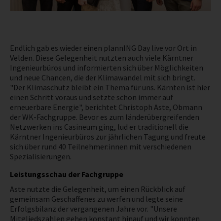
NEWS
PRÜFING
Endlich gab es wieder einen plannING Day live vor Ort in
Velden. Diese Gelegenheit nutzten auch viele Kärntner
Ingenieurbüros und informierten sich über Möglichkeiten
BETRIEBSCHECK
und neue Chancen, die der Klimawandel mit sich bringt.
"Der Klimaschutz bleibt ein Thema für uns. Kärnten ist hier
einen Schritt voraus und setzte schon immer auf
PRÜFING
erneuerbare Energie", berichtet Christoph Aste, Obmann
der WK-Fachgruppe. Bevor es zum länderübergreifenden
Netzwerken ins Casineum ging, lud er traditionell die
Kärntner Ingenieurbüros zur jährlichen Tagung und freute
sich über rund 40 Teilnehmer:innen mit verschiedenen
Spezialisierungen.
Leistungsschau der Fachgruppe
Aste nutzte die Gelegenheit, um einen Rückblick auf
gemeinsam Geschaffenes zu werfen und legte seine
Erfolgsbilanz der vergangenen Jahre vor. "Unsere
Mitgliedszahlen gehen konstant hinauf und wir konnten