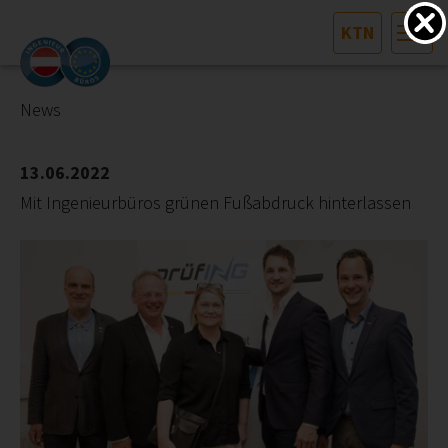
KTN
HOME
Bundesland auswählen
News
AKTUELLES/INGOO
13.06.2022
Mit Ingenieurbüros grünen Fußabdruck hinterlassen
DAS INGENIEURBÜRO
INTERESSEN­VERTRETUNG
MITGLIEDER­VERZEICHNIS
SERVICE
KONTAKT