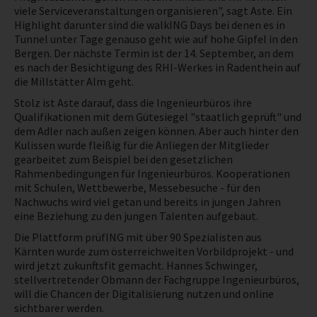
viele Serviceveranstaltungen organisieren", sagt Aste. Ein
Highlight darunter sind die walkING Days bei denen es in
Tunnel unter Tage genauso geht wie auf hohe Gipfel in den
Bergen. Der nächste Termin ist der 14. September, an dem
es nach der Besichtigung des RHI-Werkes in Radenthein auf
die Millstätter Alm geht.
Stolz ist Aste darauf, dass die Ingenieurbüros ihre
Qualifikationen mit dem Gütesiegel "staatlich geprüft" und
dem Adler nach außen zeigen können. Aber auch hinter den
Kulissen wurde fleißig für die Anliegen der Mitglieder
gearbeitet zum Beispiel bei den gesetzlichen
Rahmenbedingungen für Ingenieurbüros. Kooperationen
mit Schulen, Wettbewerbe, Messebesuche - für den
Nachwuchs wird viel getan und bereits in jungen Jahren
eine Beziehung zu den jungen Talenten aufgebaut.
Die Plattform prüfING mit über 90 Spezialisten aus
Kärnten wurde zum österreichweiten Vorbildprojekt - und
wird jetzt zukunftsfit gemacht. Hannes Schwinger,
stellvertretender Obmann der Fachgruppe Ingenieurbüros,
will die Chancen der Digitalisierung nutzen und online
sichtbarer werden.