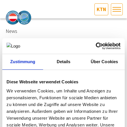
KTN
HOME
Bundesland auswählen
News
AKTUELLES/INGOO
12.07.2022
Sommerfest der Fachgruppe Ingenieurbüros der
DAS INGENIEURBÜRO
Zustimmung
Details
Über Cookies
Wirtschaftskammer Niederösterreich
INTERESSEN­VERTRETUNG
Diese Webseite verwendet Cookies
Bereits beim Aperitif wurde erwartungsgemäß viel
MITGLIEDER­VERZEICHNIS
Wir verwenden Cookies, um Inhalte und Anzeigen zu
geplaudert und neue Kontakte geknüpft. Die Fachgruppe
Ingenieurbüros der Wirtschaftskammer Niederösterreich
personalisieren, Funktionen für soziale Medien anbieten
(WKNÖ) versteht das Sommerfest als Dankeschön an ihre
zu können und die Zugriffe auf unsere Website zu
SERVICE
hart arbeitenden Mitglieder. Obmann Pichl sprach den
analysieren. Außerdem geben wir Informationen zu Ihrer
Ingenieur:innen in seiner Begrüßung noch einmal ein
Verwendung unserer Website an unsere Partner für
großes Lob aus und wünschte viel Unterhaltung und
KONTAKT
soziale Medien, Werbung und Analysen weiter. Unsere
Entspannung für diesen Abend.