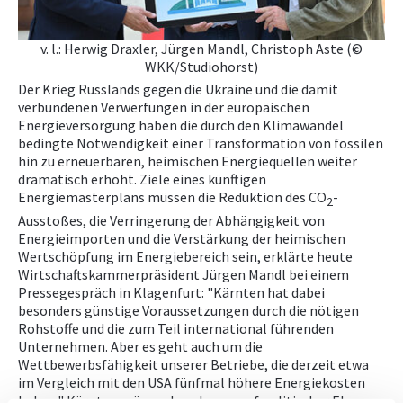
NEWS
v. l.: Herwig Draxler, Jürgen Mandl, Christoph Aste (©
WKK/Studiohorst)
PRÜFING
Der Krieg Russlands gegen die Ukraine und die damit
verbundenen Verwerfungen in der europäischen
Energieversorgung haben die durch den Klimawandel
BETRIEBSCHECK
bedingte Notwendigkeit einer Transformation von fossilen
hin zu erneuerbaren, heimischen Energiequellen weiter
dramatisch erhöht. Ziele eines künftigen
PRÜFING
Energiemasterplans müssen die Reduktion des CO
-
2
Ausstoßes, die Verringerung der Abhängigkeit von
Energieimporten und die Verstärkung der heimischen
Wertschöpfung im Energiebereich sein, erklärte heute
Wirtschaftskammerpräsident Jürgen Mandl bei einem
Pressegespräch in Klagenfurt: "Kärnten hat dabei
besonders günstige Voraussetzungen durch die nötigen
Rohstoffe und die zum Teil international führenden
Unternehmen. Aber es geht auch um die
Wettbewerbsfähigkeit unserer Betriebe, die derzeit etwa
im Vergleich mit den USA fünfmal höhere Energiekosten
haben." Kärnten müsse also ebenso auf politischer Ebene