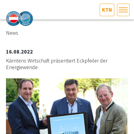
KTN
HOME
Bundesland auswählen
News
AKTUELLES/INGOO
16.08.2022
Kärntens Wirtschaft präsentiert Eckpfeiler der
DAS INGENIEURBÜRO
Energiewende
INTERESSEN­VERTRETUNG
MITGLIEDER­VERZEICHNIS
SERVICE
KONTAKT