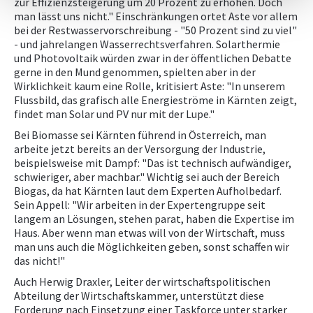
zur Effizienzsteigerung um 20 Prozent zu erhöhen. Doch
man lässt uns nicht." Einschränkungen ortet Aste vor allem
bei der Restwasservorschreibung - "50 Prozent sind zu viel"
- und jahrelangen Wasserrechtsverfahren. Solarthermie
und Photovoltaik würden zwar in der öffentlichen Debatte
gerne in den Mund genommen, spielten aber in der
Wirklichkeit kaum eine Rolle, kritisiert Aste: "In unserem
Flussbild, das grafisch alle Energieströme in Kärnten zeigt,
findet man Solar und PV nur mit der Lupe."
Bei Biomasse sei Kärnten führend in Österreich, man
arbeite jetzt bereits an der Versorgung der Industrie,
beispielsweise mit Dampf: "Das ist technisch aufwändiger,
schwieriger, aber machbar." Wichtig sei auch der Bereich
Biogas, da hat Kärnten laut dem Experten Aufholbedarf.
Sein Appell: "Wir arbeiten in der Expertengruppe seit
langem an Lösungen, stehen parat, haben die Expertise im
Haus. Aber wenn man etwas will von der Wirtschaft, muss
man uns auch die Möglichkeiten geben, sonst schaffen wir
das nicht!"
Auch Herwig Draxler, Leiter der wirtschaftspolitischen
Abteilung der Wirtschaftskammer, unterstützt diese
Forderung nach Einsetzung einer Taskforce unter starker