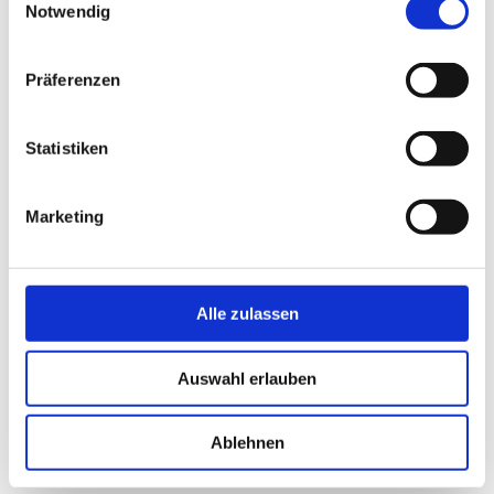
LL.M.
Notwendig
ZUM VORTRTAG >>
Präferenzen
2.
Leiterarten nach DIN EN 60228 und gängigste
Pressformen für Kabelschuhe im Elektrobereich
Statistiken
Referent: Mst. Alexander Edtmaier
ZUM VORTRTAG >>
Marketing
3.
ÖVE/ÖNORM EN 50110: Anlagenverantwortlichkeit
und Betrieb von elektrischen Anlagen
Referent: Andreas Geissrigler
Alle zulassen
ZUM VORTRAG >>
Auswahl erlauben
4.
Erfahrungsaustausch PV-Kraftwerke und
Speicheranlagen
Ablehnen
Referent: DI (FH) Daniel Nauschnegg