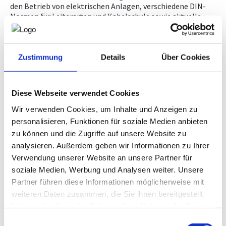
den Betrieb von elektrischen Anlagen, verschiedene DIN-
Normen für Leiterarten und Kabelschule sowie aktuelle
NEWS
Normen und Praxisberichte aus dem Bereich Erdung und
Blitzschutz beleuchtet.
Heiter und nachdenklich zugleich
erlebten die
PRÜFING
Teilnehmer auch einen
Erfahrungsbericht zu den
Zustimmung
Details
Über Cookies
Entwicklungen im PV-Bereich sowie zur Rolle des
BETRIEBSCHECK
Elektrotechnikers als Umsetzer, Begleiter und
Fachexperte in der aktuellen, dynamischen Entwicklung.
Diese Webseite verwendet Cookies
In gemütlicher Atmosphäre wurde im Anschluss noch lange
PRÜFING
ge-netzwerkt und über die besprochenen Normen sowie
Wir verwenden Cookies, um Inhalte und Anzeigen zu
praktische Anwendungsfälle und Fehlerquellen im Bereich
personalisieren, Funktionen für soziale Medien anbieten
Erdung und Blitzschutz diskutiert.
zu können und die Zugriffe auf unsere Website zu
Wer diesmal in der Steinhalle Lannach nicht dabei sein
analysieren. Außerdem geben wir Informationen zu Ihrer
konnte, findet die Vortragsunterlagen hier zum Nachlesen:
Verwendung unserer Website an unsere Partner für
soziale Medien, Werbung und Analysen weiter. Unsere
Partner führen diese Informationen möglicherweise mit
1.
Preissteigerungen und der Umgang mit
Mängelrügen und Schäden im Bauwerkvertragsrecht im
weiteren Daten zusammen, die Sie ihnen bereitgestellt
Lichte der neuen ÖNORM B 2110
haben oder die sie im Rahmen Ihrer Nutzung der Dienste
Referent: Rechtsanwalt Mag. Dr. Christoph Zauhar, Bakk.
gesammelt haben.
Einwilligungsauswahl