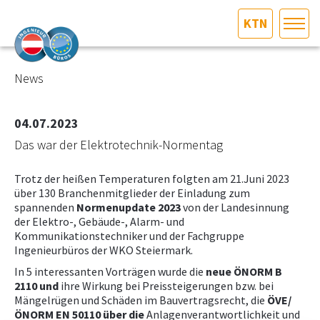
KTN
HOME
Bundesland auswählen
News
AKTUELLES/INGOO
04.07.2023
Das war der Elektrotechnik-Normentag
DAS INGENIEURBÜRO
Trotz der heißen Temperaturen folgten am 21.Juni 2023
INTERESSEN­VERTRETUNG
über 130 Branchenmitglieder der Einladung zum
spannenden
Normenupdate 2023
von der Landesinnung
der Elektro-, Gebäude-, Alarm- und
MITGLIEDER­VERZEICHNIS
Kommunikationstechniker und der Fachgruppe
Ingenieurbüros der WKO Steiermark.
SERVICE
In 5 interessanten Vorträgen wurde die
neue ÖNORM B
2110 und
ihre Wirkung bei Preissteigerungen bzw. bei
Mängelrügen und Schäden im Bauvertragsrecht, die
ÖVE/
KONTAKT
ÖNORM EN 50110 über
die
Anlagenverantwortlichkeit und