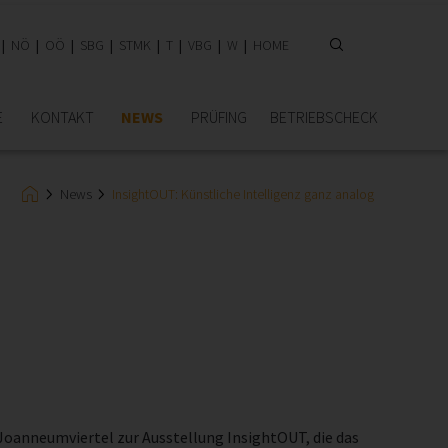
NÖ
OÖ
SBG
STMK
T
VBG
W
HOME
E
KONTAKT
NEWS
PRÜFING
BETRIEBSCHECK
News
InsightOUT: Künstliche Intelligenz ganz analog
Joanneumviertel zur Ausstellung InsightOUT, die das