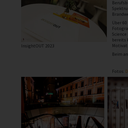
Berufsbi
Spektru
Brandwe
Über 60
Fotogra
Science 
bereits 
Motivati
InsightOUT 2023
Beim ans
Fotos:
D