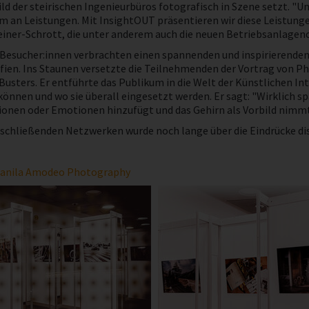
ld der steirischen Ingenieurbüros fotografisch in Szene setzt. "U
m an Leistungen. Mit InsightOUT präsentieren wir diese Leistunge
iner-Schrott, die unter anderem auch die neuen Betriebsanlagenc
 Besucher:innen verbrachten einen spannenden und inspirierende
fien. Ins Staunen versetzte die Teilnehmenden der Vortrag von P
Busters. Er entführte das Publikum in die Welt der Künstlichen In
können und wo sie überall eingesetzt werden. Er sagt: "Wirklich s
onen oder Emotionen hinzufügt und das Gehirn als Vorbild nimmt -
chließenden Netzwerken wurde noch lange über die Eindrücke disku
anila Amodeo Photography