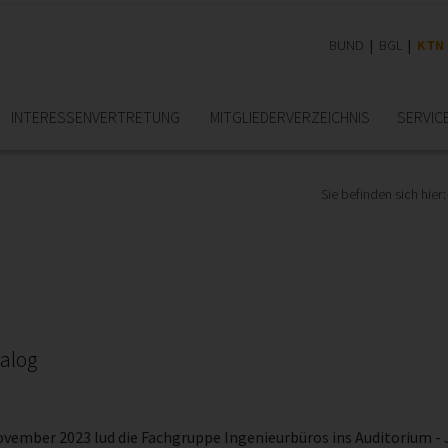
BUND
BGL
KTN
INTERESSEN­VERTRETUNG
MITGLIEDER­VERZEICHNIS
SERVIC
Sie befinden sich hier:
nalog
ovember 2023 lud die Fachgruppe Ingenieurbüros ins Auditorium - 