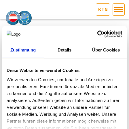
KTN
HOME
Bundesland auswählen
News
AKTUELLES/INGOO
20.12.2023
Zustimmung
Details
Über Cookies
TURBO 2024: Förderaktion fürs Neugeschäft
DAS INGENIEURBÜRO
Diese Webseite verwendet Cookies
Der Turbo für das Neugeschäft geht 2024 in die nächste
INTERESSEN­VERTRETUNG
Runde. Die Fachgruppe Werbung, die Fachgruppe UBIT und
Wir verwenden Cookies, um Inhalte und Anzeigen zu
das Präsidium der Wirtschaftskammer stellen einen gut
personalisieren, Funktionen für soziale Medien anbieten
gefüllten Fördertopf zur Verfügung. Somit können
MITGLIEDER­VERZEICHNIS
zu können und die Zugriffe auf unsere Website zu
Kundenaufträge im ersten Halbjahr 2024 mit bis zu 500 Euro
analysieren. Außerdem geben wir Informationen zu Ihrer
gefördert werden.
SERVICE
Verwendung unserer Website an unsere Partner für
Gefördert werden Investitionen in
soziale Medien, Werbung und Analysen weiter. Unsere
Marketing | Werbung | Marktauftritt | Corporate
Partner führen diese Informationen möglicherweise mit
KONTAKT
Design
weiteren Daten zusammen, die Sie ihnen bereitgestellt