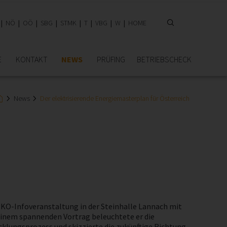
NÖ
OÖ
SBG
STMK
T
VBG
W
HOME
E
KONTAKT
NEWS
PRÜFING
BETRIEBSCHECK
News
Der elektrisierende Energiemasterplan für Österreich
KO-Infoveranstaltung in der Steinhalle Lannach mit
 einem spannenden Vortrag beleuchtete er die
klungsprozess und skizzierte die zukünftige Richtung