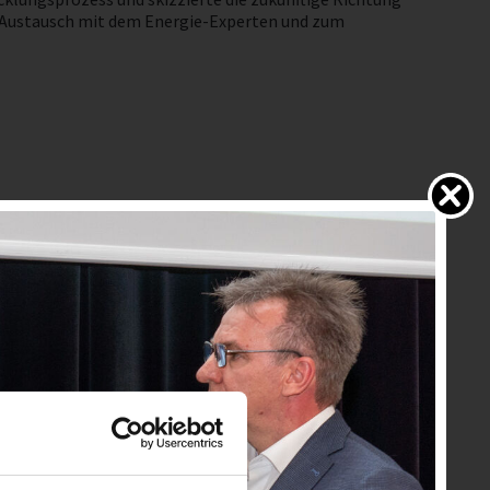
en Austausch mit dem Energie-Experten und zum
rreich" sind - soweit im Bild nicht anders
abgebildet.