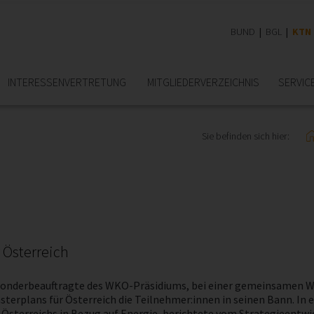
BUND
BGL
KTN
INTERESSEN­VERTRETUNG
MITGLIEDER­VERZEICHNIS
SERVIC
Sie befinden sich hier:
 Österreich
e-Sonderbeauftragte des WKO-Präsidiums, bei einer gemeinsamen W
sterplans für Österreich die Teilnehmer:innen in seinen Bann. In
Österreichs in Bezug auf Energie, berichtete vom Strategieentwic