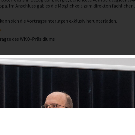
uropa. Im Anschluss gab es die Möglichkeit zum direkten fachlich
 kann sich die Vortragsunterlagen exklusiv herunterladen.
>
ftragte des WKO-Präsidiums
den Fotos der Informationsveranstaltung "Energiemasterplan für Öste
steilnehmer:innen sowie Vertreter:innen aus Politik und Wirtschaft 