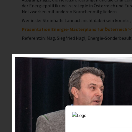
der Energiepolitik und -strategie in Österreich und E
Netzwerken mit anderen Branchenmitgliedern.
Wer in der Steinhalle Lannach nicht dabei sein konnte,
Präsentation
Energie-Masterplans für Österreich >
Referent:in: Mag. Siegfried Nagl, Energie-Sonderbeau
Abgebildete Personen in der Galerie:
Auf den nachstehen
gekennzeichnet - Branchenmitglieder sowie Veranstaltung
Fotocredit: ©Joachim Gründler