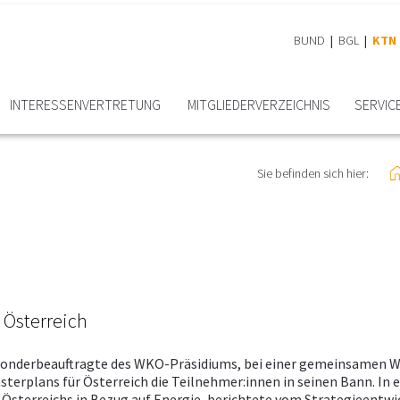
BUND
BGL
KTN
INTERESSEN­VERTRETUNG
MITGLIEDER­VERZEICHNIS
SERVIC
Sie befinden sich hier:
 Österreich
e-Sonderbeauftragte des WKO-Präsidiums, bei einer gemeinsamen W
sterplans für Österreich die Teilnehmer:innen in seinen Bann. In
Österreichs in Bezug auf Energie, berichtete vom Strategieentwic