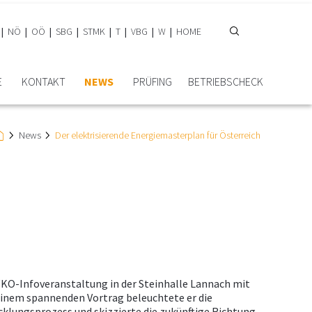
NÖ
OÖ
SBG
STMK
T
VBG
W
HOME
E
KONTAKT
NEWS
PRÜFING
BETRIEBSCHECK
News
Der elektrisierende Energiemasterplan für Österreich
KO-Infoveranstaltung in der Steinhalle Lannach mit
 einem spannenden Vortrag beleuchtete er die
klungsprozess und skizzierte die zukünftige Richtung