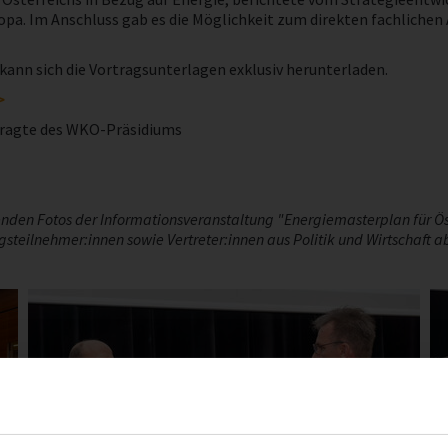
uropa. Im Anschluss gab es die Möglichkeit zum direkten fachlich
 kann sich die Vortragsunterlagen exklusiv herunterladen.
>
ftragte des WKO-Präsidiums
den Fotos der Informationsveranstaltung "Energiemasterplan für Öste
steilnehmer:innen sowie Vertreter:innen aus Politik und Wirtschaft 