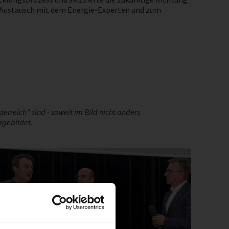
en Austausch mit dem Energie-Experten und zum
rreich" sind - soweit im Bild nicht anders
abgebildet.