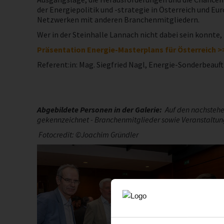
der Energiepolitik und -strategie in Österreich und E
Netzwerken mit anderen Branchenmitgliedern.
Wer in der Steinhalle Lannach nicht dabei sein konnte,
Präsentation
Energie-Masterplans für Österreich >
Referent:in: Mag. Siegfried Nagl, Energie-Sonderbeau
Abgebildete Personen in der Galerie:
Auf den nachstehen
gekennzeichnet - Branchenmitglieder sowie Veranstaltung
Fotocredit: ©Joachim Gründler