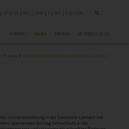
NÖ
OÖ
SBG
STMK
T
VBG
W
HOME
E
KONTAKT
NEWS
PRÜFING
BETRIEBSCHECK
News
Der elektrisierende Energiemasterplan für Österreich
KO-Infoveranstaltung in der Steinhalle Lannach mit
 einem spannenden Vortrag beleuchtete er die
klungsprozess und skizzierte die zukünftige Richtung