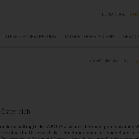
BUND
BGL
KTN
INTERESSEN­VERTRETUNG
MITGLIEDER­VERZEICHNIS
SERVIC
Sie befinden sich hier:
 Österreich
e-Sonderbeauftragte des WKO-Präsidiums, bei einer gemeinsamen W
sterplans für Österreich die Teilnehmer:innen in seinen Bann. In
Österreichs in Bezug auf Energie, berichtete vom Strategieentwic