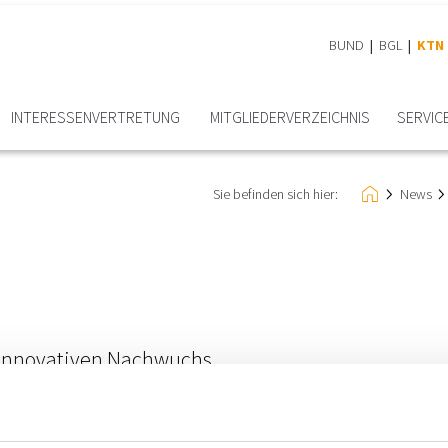
BUND
BGL
KTN
INTERESSEN­VERTRETUNG
MITGLIEDER­VERZEICHNIS
SERVIC
Sie befinden sich hier:
News
 innovativen Nachwuchs
 Fachgruppe Ingenieurbüros rufen zur aktiven Unterstützung von in
ufsbildenden Schulen die Möglichkeit, in praxisnahen Projekten i