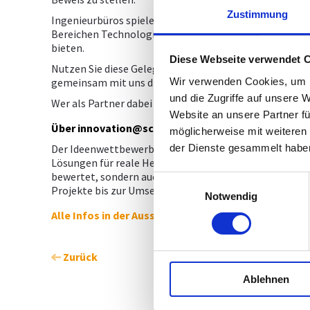
Zustimmung
Ingenieurbüros spielen dabei eine Schlüsselrolle: Als
Bereichen Technologie, Umwelt oder Gesundheit - Ihre E
bieten.
Diese Webseite verwendet 
Nutzen Sie diese Gelegenheit, um nicht nur junge Talen
Wir verwenden Cookies, um I
gemeinsam mit uns die Innovationslandschaft von mo
und die Zugriffe auf unsere 
Wer als Partner dabei sein will, meldet sich gleich per 
Website an unsere Partner fü
Über innovation@school
möglicherweise mit weiteren
der Dienste gesammelt habe
Der Ideenwettbewerb von innovation@school lädt Schül
Lösungen für reale Herausforderungen in Bereichen wi
bewertet, sondern auch auf Nachhaltigkeit und wirtsc
Einwilligungsauswahl
Projekte bis zur Umsetzung begleitet. Der krönende Abs
Notwendig
Alle Infos in der Ausschreibung >>
Zurück
Ablehnen