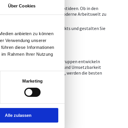
Über Cookies
cklung und Umsetzung ihrer Projektideen. Ob in den
nd gleichzeitig Einblicke in die moderne Arbeitswelt zu
nen. Werden Sie Teil dieses Projekts und gestalten Sie
 Medien anbieten zu können
hrer Verwendung unserer
 führen diese Informationen
ie im Rahmen Ihrer Nutzung
entfalten. Teilnehmende Projektgruppen entwickeln
e nicht nur nach Innovationsgrad und Umsetzbarkeit
onspartnern, wie Ingenieurbüros, werden die besten
 bei der innoGala.
Marketing
Alle zulassen