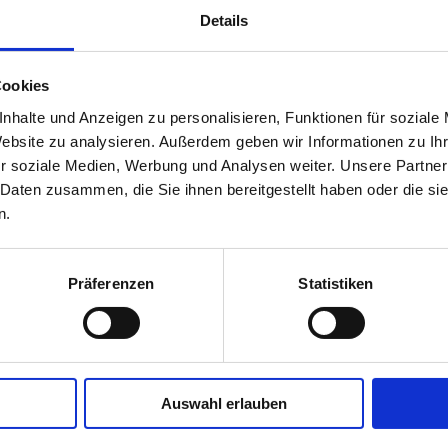
Details
 Kooperationspartner begleiten Sie die Jugendlichen bei der Entwi
xpertise ermöglicht es, diese Ideen in die Praxis zu überführen u
Cookies
te zu fördern, sondern auch Ihre künftigen Fachkräfte kennenzuler
nhalte und Anzeigen zu personalisieren, Funktionen für soziale
rgen!
Website zu analysieren. Außerdem geben wir Informationen zu I
E-Mail:
innovationschool@wkk.or.at
r soziale Medien, Werbung und Analysen weiter. Unsere Partner
 Daten zusammen, die Sie ihnen bereitgestellt haben oder die s
n.
er:innen ein, ihre Kreativität in bahnbrechenden Projekten zu 
e Technologie, Umwelt oder Soziales. Dabei werden ihre Konzept
haftliche Relevanz geprüft. Gemeinsam mit engagierten Kooperati
chluss ist die feierliche Prämierung der erfolgreichsten Projekte
Präferenzen
Statistiken
Auswahl erlauben