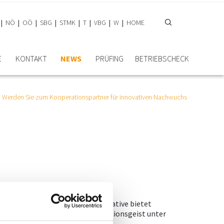
NÖ
OÖ
SBG
STMK
T
VBG
W
HOME
E
KONTAKT
NEWS
PRÜFING
BETRIEBSCHECK
Werden Sie zum Kooperationspartner für innovativen Nachwuchs
novation@school auf! Diese Initiative bietet
hre Kreativität und ihren Innovationsgeist unter