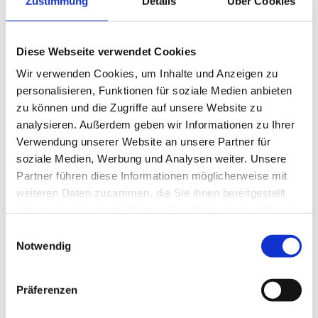
Warum ist diese Partnerschaft wichtig?
Zustimmung
Details
Über Cookies
Die Follow me-Partnerschaft unterstreicht die zentrale
NEWS
Bedeutung der technischen Aspekte bei der
Betriebsnachfolge! Die erfolgreiche Übergabe eines
Diese Webseite verwendet Cookies
Unternehmens erfordert nicht nur rechtliche und
PRÜFING
Wir verwenden Cookies, um Inhalte und Anzeigen zu
wirtschaftliche, sondern auch technische Expertise. Unsere
personalisieren, Funktionen für soziale Medien anbieten
Expert:innen bieten umfassendes Know-how, um den
BETRIEBSCHECK
Generationenwechsel in steirischen Betrieben erfolgreich
zu können und die Zugriffe auf unsere Website zu
zu gestalten. Sie unterstützen bei der Bewertung und
analysieren. Außerdem geben wir Informationen zu Ihrer
Anpassung von Betriebsanlagen, Maschinen und Geräten,
Verwendung unserer Website an unsere Partner für
PRÜFING
wodurch technische Anforderungen nicht nur erfüllt,
soziale Medien, Werbung und Analysen weiter. Unsere
sondern optimiert werden.
Partner führen diese Informationen möglicherweise mit
weiteren Daten zusammen, die Sie ihnen bereitgestellt
haben oder die sie im Rahmen Ihrer Nutzung der Dienste
gesammelt haben.
Einwilligungsauswahl
Notwendig
Folgende Follow me Services stehen Ihnen zur
Verfügung:
Präferenzen
Beratung und Unterstützung bei der
Betriebsnachfolge
: Individuelle Beratung durch ein