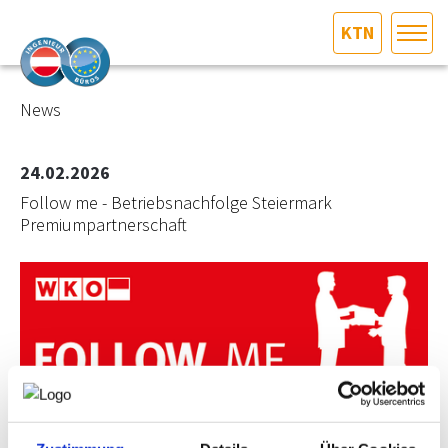
KTN
HOME
Bundesland auswählen
News
AKTUELLES/INGOO
24.02.2026
Follow me - Betriebsnachfolge Steiermark
DAS INGENIEURBÜRO
Premiumpartnerschaft
INTERESSEN­VERTRETUNG
MITGLIEDER­VERZEICHNIS
SERVICE
KONTAKT