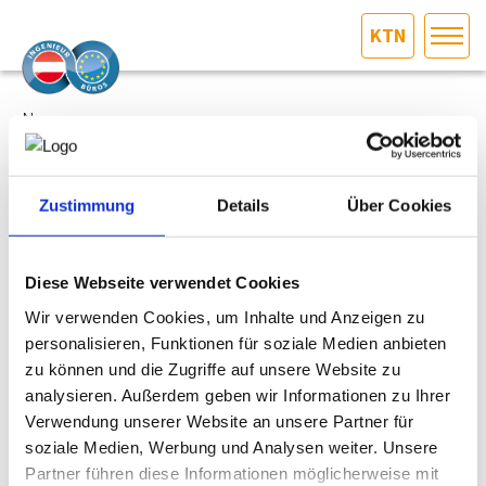
KTN
HOME
Bundesland auswählen
News
AKTUELLES/INGOO
27.01.2025
Zustimmung
Details
Über Cookies
Wirtschaftskonstante Ein-Personen-Unternehmen
DAS INGENIEURBÜRO
Über 22.000 Ein-Personen-Unternehmen (EPU) prägen mit
INTERESSEN­VERTRETUNG
Diese Webseite verwendet Cookies
60 Prozent die Kärntner Wirtschaftslandschaft und sind eine
unverzichtbare Säule unserer Wirtschaft. Mit Wendigkeit,
Wir verwenden Cookies, um Inhalte und Anzeigen zu
Kreativität, Engagement und Innovation überzeugen die
MITGLIEDER­VERZEICHNIS
personalisieren, Funktionen für soziale Medien anbieten
EPU nicht nur in Kärnten, sondern auch weit über die
zu können und die Zugriffe auf unsere Website zu
Landesgrenzen hinaus - ein Viertel von ihnen exportiert
analysieren. Außerdem geben wir Informationen zu Ihrer
sogar international. Die Entscheidung, ein Unternehmen zu
SERVICE
Verwendung unserer Website an unsere Partner für
gründen, ist eine mutige Wahl, die Anerkennung und
Respekt verdient.
soziale Medien, Werbung und Analysen weiter. Unsere
KONTAKT
Partner führen diese Informationen möglicherweise mit
Die Wirtschaftskammer Kärnten setzt sich dafür ein, EPU