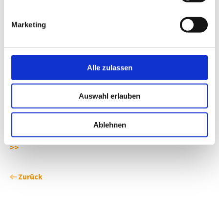
Organ Bau
Felix Durstmüller, Gesundheit Österreich Wien
Christian Hassler, Arbeitsinspektorat Kärnten
Marketing
16 bis 18 Uhr:
Führung durch das Klinikum
Anmeldung
Eine Anmeldung ist ausschließlich über den VÖSI möglich.
Alle zulassen
Aufgrund begrenzter Plätze wird um verlässliche Zu- und
Absagen gebeten:
oberdorfer@voesi.at
Auswahl erlauben
Zur Einladung >>
Ablehnen
Parkmöglichkeit und Lageplan des Klinikum Klagenfurt
>>
Zurück