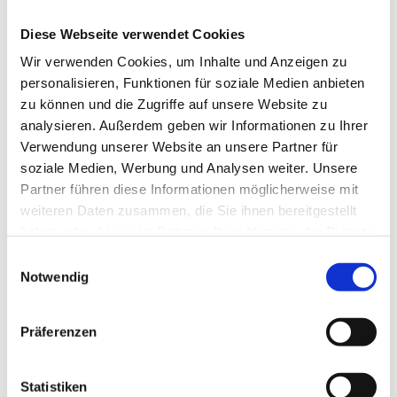
Klima, Hitze und UV-Belastung: Fachlicher Austausch im
NEWS
Diese Webseite verwendet Cookies
Klinikum Klagenfurt
Wir verwenden Cookies, um Inhalte und Anzeigen zu
Die Auswirkungen von Klima, Hitze und UV-Belastung
PRÜFING
personalisieren, Funktionen für soziale Medien anbieten
gewinnen auch für Ingenieurbüros zunehmend an
zu können und die Zugriffe auf unsere Website zu
Bedeutung - insbesondere was die Prävention und Planung
analysieren. Außerdem geben wir Informationen zu Ihrer
betrifft. Aus diesem Grund laden der Verband
BETRIEBSCHECK
Österreichischer Sicherheits-Expert:innen (VÖSI) und der
Verwendung unserer Website an unsere Partner für
Fachverband der Ingenieurbüros zu einer gemeinsamen
soziale Medien, Werbung und Analysen weiter. Unsere
PRÜFING
Veranstaltung nach Klagenfurt ein.
Partner führen diese Informationen möglicherweise mit
Am 23. April 2026 stehen im Klinikum Klagenfurt aktuelle
weiteren Daten zusammen, die Sie ihnen bereitgestellt
Herausforderungen und praxisnahe Lösungsansätze im
haben oder die sie im Rahmen Ihrer Nutzung der Dienste
Fokus. Fachvorträge von Expert:innen der AUVA, Gesundheit
gesammelt haben.
Einwilligungsauswahl
Österreich sowie des Arbeitsinspektorats Kärnten
Notwendig
beleuchten die Thematik aus unterschiedlichen
Perspektiven und liefern wertvolle Impulse für die
betriebliche Praxis.
Präferenzen
Zum Programm
14 bis 16 Uhr:
Statistiken
Melanie Gössinger, AUVA Klagenfurt, Fachkundiges