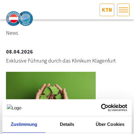
KTN
HOME
Bundesland auswählen
News
AKTUELLES/INGOO
08.04.2026
Exklusive Führung durch das Klinikum Klagenfurt
DAS INGENIEURBÜRO
INTERESSEN­VERTRETUNG
MITGLIEDER­VERZEICHNIS
SERVICE
Zustimmung
Details
Über Cookies
KONTAKT