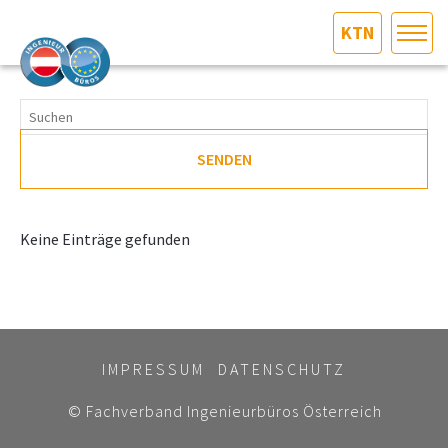
KTN
HOME
Bundesland auswählen
AKTUELLES/INGOO
SENDEN
DAS INGENIEURBÜRO
Keine Einträge gefunden
INTERESSEN­VERTRETUNG
MITGLIEDER­VERZEICHNIS
IMPRESSUM
DATENSCHUTZ
SERVICE
© Fachverband Ingenieurbüros Österreich
KONTAKT