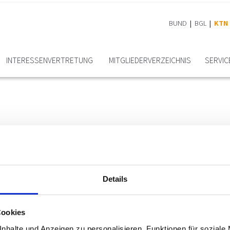
BUND
BGL
KTN
INTERESSEN­VERTRETUNG
MITGLIEDER­VERZEICHNIS
SERVIC
Details
Cookies
nhalte und Anzeigen zu personalisieren, Funktionen für soziale