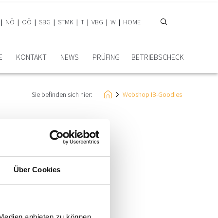
NÖ
OÖ
SBG
STMK
T
VBG
W
HOME
E
KONTAKT
NEWS
PRÜFING
BETRIEBSCHECK
Sie befinden sich hier:
Webshop IB-Goodies
Über Cookies
 Medien anbieten zu können