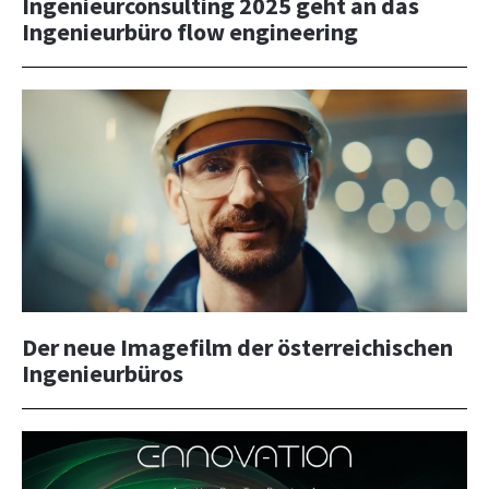
Ingenieurconsulting 2025 geht an das
Ingenieurbüro flow engineering
NEWS
NICHT AMTLICHE SACHVERSTÄNDIGE
Der neue Imagefilm der österreichischen
Ingenieurbüros