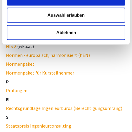
Mitgliederstatistik - Branchendaten
Mitgliederverzeichnis
Auswahl erlauben
N
Nachhaltigkeit
(wko.at)
Ablehnen
Nachhaltige Dienstleistungen
(wko.at)
NIS 2
(wko.at)
Normen - europäisch, harmonisiert (hEN)
Normenpaket
Normenpaket für Kursteilnehmer
P
Prüfungen
R
Rechtsgrundlage Ingenieurbüros (Berechtigungsumfang)
S
Staatspreis Ingenieurconsulting