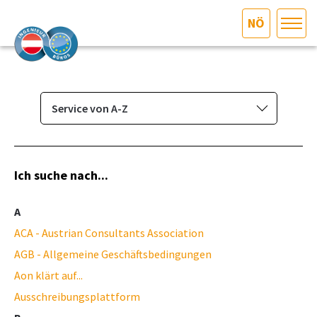
NÖ
HOME
Bundesland auswählen
AKTUELLES/INGOO
Service von A-Z
Service
DAS INGENIEURBÜRO
Service von A-Z
Ich suche nach...
INTERESSEN­VERTRETUNG
A
MITGLIEDER­VERZEICHNIS
ACA - Austrian Consultants Association
AGB - Allgemeine Geschäftsbedingungen
SERVICE
Aon klärt auf...
Ausschreibungsplattform
KONTAKT