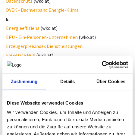
Datenschutz
(wko.at)
DVEK - Dachverband Energie-Klima
E
Energieeffizienz
(wko.at)
EPU - Ein-Personen-Unternehmen
(wko.at)
Erzeugerpreisindex Dienstleistungen
ESG-Data Hub
(wko.at)
Europäische Normen - harmonisiert (hEN)
F
Zustimmung
Details
Über Cookies
Firmen A-Z
(wko.at)
G
Gründung
(wko.at)
Diese Webseite verwendet Cookies
Gütesiegel staatlich geprüft
(wko.at)
Wir verwenden Cookies, um Inhalte und Anzeigen zu
H
personalisieren, Funktionen für soziale Medien anbieten
zu können und die Zugriffe auf unsere Website zu
Harmonisierte Europäische Normen (hEN)
analysieren. Außerdem geben wir Informationen zu Ihrer