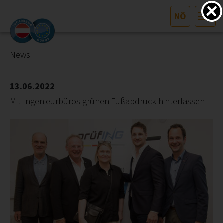
NÖ
HOME
Bundesland auswählen
News
AKTUELLES/INGOO
13.06.2022
Mit Ingenieurbüros grünen Fußabdruck hinterlassen
DAS INGENIEURBÜRO
INTERESSEN­VERTRETUNG
MITGLIEDER­VERZEICHNIS
SERVICE
KONTAKT