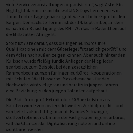
viele Serviceveranstaltungen organisieren", sagt Aste. Ein
Highlight darunter sind die walkING Days bei denen es in
Tunnel unter Tage genauso geht wie auf hohe Gipfel in den
Bergen. Der nächste Termin ist der 14. September, an dem
es nach der Besichtigung des RHI-Werkes in Radenthein auf
die Millstätter Alm geht.
Stolz ist Aste darauf, dass die Ingenieurbüros ihre
Qualifikationen mit dem Gütesiegel "staatlich geprüft" und
dem Adler nach außen zeigen können. Aber auch hinter den
Kulissen wurde fleißig für die Anliegen der Mitglieder
gearbeitet zum Beispiel bei den gesetzlichen
Rahmenbedingungen für Ingenieurbüros. Kooperationen
mit Schulen, Wettbewerbe, Messebesuche - für den
Nachwuchs wird viel getan und bereits in jungen Jahren
eine Beziehung zu den jungen Talenten aufgebaut.
Die Plattform prüfING mit über 90 Spezialisten aus
Kärnten wurde zum österreichweiten Vorbildprojekt - und
wird jetzt zukunftsfit gemacht. Hannes Schwinger,
stellvertretender Obmann der Fachgruppe Ingenieurbüros,
will die Chancen der Digitalisierung nutzen und online
sichtbarer werden.