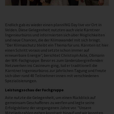
NEWS
NICHT AMTLICHE SACHVERSTÄNDIGE
Endlich gab es wieder einen plannING Day live vor Ort in
Velden. Diese Gelegenheit nutzten auch viele Kärntner
Ingenieurbüros und informierten sich über Möglichkeiten
und neue Chancen, die der Klimawandel mit sich bringt.
"Der Klimaschutz bleibt ein Thema für uns. Kärnten ist hier
einen Schritt voraus und setzte schon immer auf
erneuerbare Energie", berichtet Christoph Aste, Obmann
der WK-Fachgruppe. Bevor es zum länderübergreifenden
Netzwerken ins Casineum ging, lud er traditionell die
Kärntner Ingenieurbüros zur jährlichen Tagung und freute
sich über rund 40 Teilnehmer:innen mit verschiedenen
Spezialisierungen.
Leistungsschau der Fachgruppe
Aste nutzte die Gelegenheit, um einen Rückblick auf
gemeinsam Geschaffenes zu werfen und legte seine
Erfolgsbilanz der vergangenen Jahre vor. "Unsere
Mitgliedszahlen gehen konstant hinauf und wir konnten