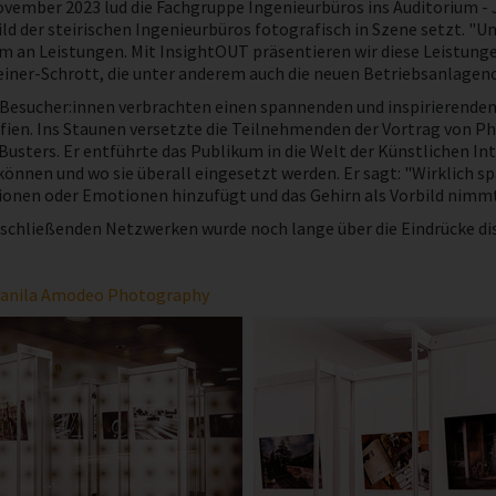
ovember 2023 lud die Fachgruppe Ingenieurbüros ins Auditorium - 
ld der steirischen Ingenieurbüros fotografisch in Szene setzt. "U
m an Leistungen. Mit InsightOUT präsentieren wir diese Leistunge
iner-Schrott, die unter anderem auch die neuen Betriebsanlagenc
 Besucher:innen verbrachten einen spannenden und inspirierende
fien. Ins Staunen versetzte die Teilnehmenden der Vortrag von P
Busters. Er entführte das Publikum in die Welt der Künstlichen In
können und wo sie überall eingesetzt werden. Er sagt: "Wirklich s
onen oder Emotionen hinzufügt und das Gehirn als Vorbild nimmt -
chließenden Netzwerken wurde noch lange über die Eindrücke disku
anila Amodeo Photography