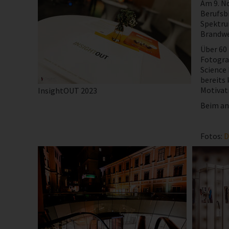
Am 9. N
Berufsbi
Spektru
Brandwe
Über 60
Fotogra
Science 
bereits 
Motivati
InsightOUT 2023
Beim ans
Fotos:
D