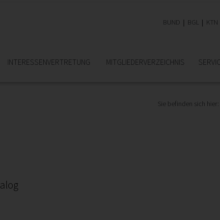
BUND
BGL
KTN
INTERESSEN­VERTRETUNG
MITGLIEDER­VERZEICHNIS
SERVI
Sie befinden sich hier:
nalog