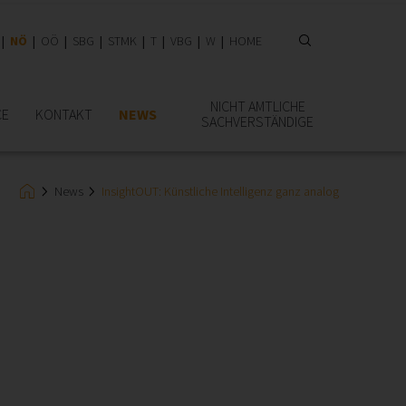
NÖ
OÖ
SBG
STMK
T
VBG
W
HOME
NICHT AMTLICHE
CE
KONTAKT
NEWS
SACHVERSTÄNDIGE
News
InsightOUT: Künstliche Intelligenz ganz analog