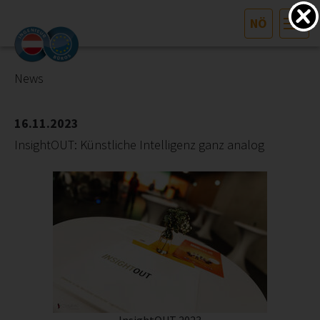
NÖ
HOME
Bundesland auswählen
News
AKTUELLES/INGOO
16.11.2023
InsightOUT: Künstliche Intelligenz ganz analog
DAS INGENIEURBÜRO
INTERESSEN­VERTRETUNG
MITGLIEDER­VERZEICHNIS
SERVICE
KONTAKT