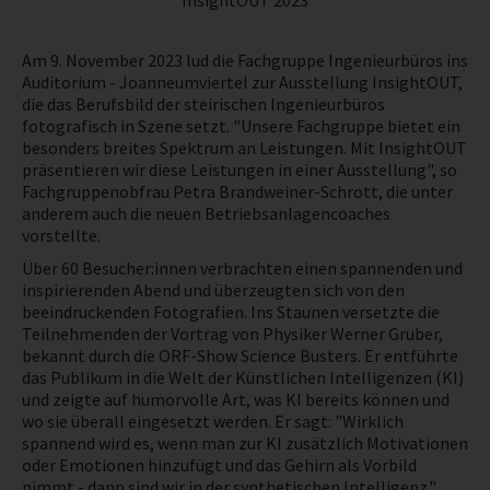
InsightOUT 2023
NEWS
Am 9. November 2023 lud die Fachgruppe Ingenieurbüros ins
Auditorium - Joanneumviertel zur Ausstellung InsightOUT,
NICHT AMTLICHE SACHVERSTÄNDIGE
die das Berufsbild der steirischen Ingenieurbüros
fotografisch in Szene setzt. "Unsere Fachgruppe bietet ein
besonders breites Spektrum an Leistungen. Mit InsightOUT
präsentieren wir diese Leistungen in einer Ausstellung", so
Fachgruppenobfrau Petra Brandweiner-Schrott, die unter
anderem auch die neuen Betriebsanlagencoaches
vorstellte.
Über 60 Besucher:innen verbrachten einen spannenden und
inspirierenden Abend und überzeugten sich von den
beeindruckenden Fotografien. Ins Staunen versetzte die
Teilnehmenden der Vortrag von Physiker Werner Gruber,
bekannt durch die ORF-Show Science Busters. Er entführte
das Publikum in die Welt der Künstlichen Intelligenzen (KI)
und zeigte auf humorvolle Art, was KI bereits können und
wo sie überall eingesetzt werden. Er sagt: "Wirklich
spannend wird es, wenn man zur KI zusätzlich Motivationen
oder Emotionen hinzufügt und das Gehirn als Vorbild
nimmt - dann sind wir in der synthetischen Intelligenz."