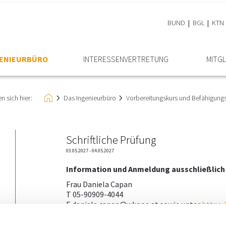
BUND
BGL
KTN
GENIEURBÜRO
INTERESSEN­VERTRETUNG
MITGL
n sich hier:
Das Ingenieurbüro
Vorbereitungskurs und Befähigung
Schriftliche Prüfung
03.05.2027 - 04.05.2027
Information und Anmeldung ausschließlich
Frau Daniela Capan
T 05-90909-4044
E daniela.capan@wkooe.at sowie unter
https: