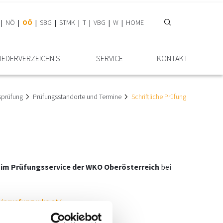
NÖ
OÖ
SBG
STMK
T
VBG
W
HOME
IEDER­VERZEICHNIS
SERVICE
KONTAKT
sprüfung
Prüfungsstandorte und Termine
Schriftliche Prüfung
 im Prüfungsservice der WKO Oberösterreich
bei
//pruefung.wko.at/