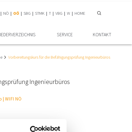
NÖ
OÖ
SBG
STMK
T
VBG
W
HOME
IEDER­VERZEICHNIS
SERVICE
KONTAKT
ne
Vorbereitungskurs für die Befähigungsprüfung Ingenieurbüros
ungsprüfung Ingenieurbüros
o | WIFI NÖ