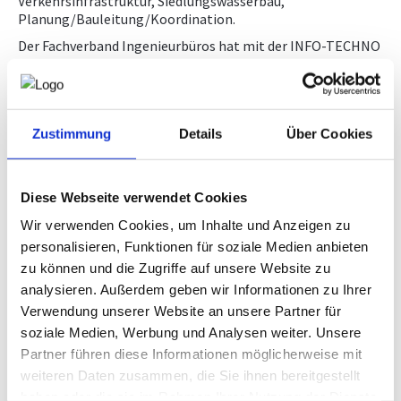
Verkehrsinfrastruktur, Siedlungswasserbau,
Downloads, Links & Infos
Planung/Bauleitung/Koordination.
NEWS
Der Fachverband Ingenieurbüros hat mit der INFO-TECHNO
Baudatenbank GmbH einen Vertrag abgeschlossen, der für
Ingenieurbüros einen kostenlosen Zugang zum Portal
AUSSCHREIBUNG.AT
ermöglicht.
Nähere Informationen erhalten Sie im
geschützten
Zustimmung
Details
Über Cookies
Bereich
für Mitglieder, indem Sie einen Zugang anfordern.
Diese Webseite verwendet Cookies
Wir verwenden Cookies, um Inhalte und Anzeigen zu
Wenn Sie bereits einen Zugang haben, können Sie
personalisieren, Funktionen für soziale Medien anbieten
direkt bei AUSSCHREIBUNG.AT einsteigen
zu können und die Zugriffe auf unsere Website zu
analysieren. Außerdem geben wir Informationen zu Ihrer
Verwendung unserer Website an unsere Partner für
soziale Medien, Werbung und Analysen weiter. Unsere
Partner führen diese Informationen möglicherweise mit
Bitte geben Sie Ihre E-Mail Adresse ein um Zugang zu
diesem Bereich zu erhalten.
weiteren Daten zusammen, die Sie ihnen bereitgestellt
haben oder die sie im Rahmen Ihrer Nutzung der Dienste