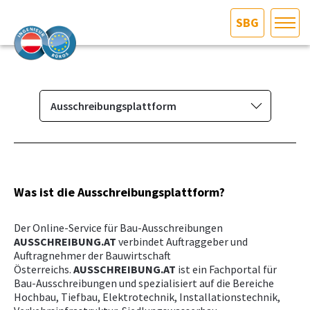
SBG
HOME
Bundesland auswählen
AKTUELLES/INGOO
Ausschreibungsplattform
Das Ingenieurbüro
DAS INGENIEURBÜRO
Berufsbild & Gründung
INTERESSEN­VERTRETUNG
Branchenrecht
Was ist die Ausschreibungsplattform?
Vorbereitungskurs und
MITGLIEDER­VERZEICHNIS
Der Online-Service für Bau-Ausschreibungen
Befähigungsprüfung
AUSSCHREIBUNG.AT
verbindet Auftraggeber und
Normenpaket
Auftragnehmer der Bauwirtschaft
SERVICE
Österreichs.
AUSSCHREIBUNG.AT
ist ein Fachportal für
Ausschreibungsplattform
Bau-Ausschreibungen und spezialisiert auf die Bereiche
Hochbau, Tiefbau, Elektrotechnik, Installationstechnik,
KONTAKT
Leistungsbilder/Leistungsmodelle