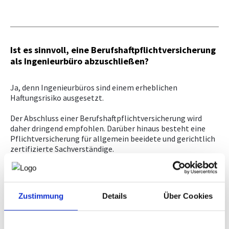
gegen Ingenieurbüros"
NEWS
Aon klärt auf...
Vorbereitungskurs und
Ist es sinnvoll, eine Berufshaftpflichtversicherung
Befähigungsprüfung
als Ingenieurbüro abzuschließen?
Normenpaket
Ja, denn Ingenieurbüros sind einem erheblichen
Ausschreibungsplattform
Haftungsrisiko ausgesetzt.
Leistungsbilder/Leistungsmodelle
Der Abschluss einer Berufshaftpflichtversicherung wird
Downloads, Links & Infos
daher dringend empfohlen. Darüber hinaus besteht eine
Pflichtversicherung für allgemein beeidete und gerichtlich
zertifizierte Sachverständige.
Aus diesem Grund hat der
Fachverband
Ingenieurbüros
mit dem Versicherungsmakler Aon Austria
GmbH ein Versicherungsprogramm für seine Mitglieder für
den Bereich Berufshaftpflichtversicherung
Zustimmung
Details
Über Cookies
für
Ingenieurbüros
, Sachverständigentätigkeit,
Büroinhaltsversicherung, Computer- und
Messgeräteversicherung,