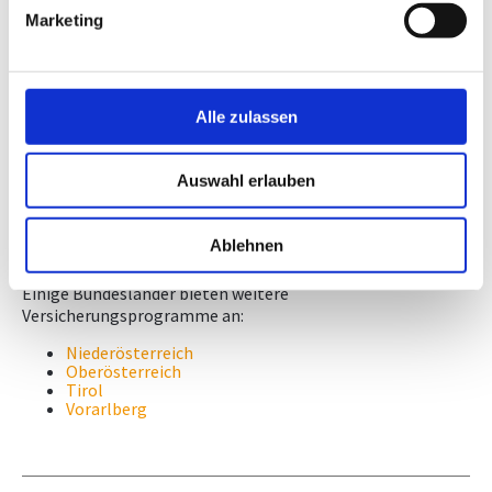
E: peter.artmann@aon-austria.at
Marketing
W: www.aon-austria.at
Über Aon Austria
Alle zulassen
Zum Versicherungsmakler Ihrer Wahl über das
Firmen A-Z
der WKÖ
.
Auswahl erlauben
Weitere Angebote
Ablehnen
Einige Bundesländer bieten weitere
Versicherungsprogramme an:
Niederösterreich
Oberösterreich
Tirol
Vorarlberg