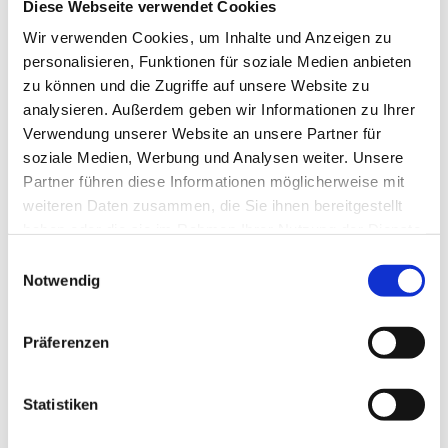
Diese Webseite verwendet Cookies
Betriebsunterbrechungsversicherung und
Unfallversicherung entwickelt.
Wir verwenden Cookies, um Inhalte und Anzeigen zu
personalisieren, Funktionen für soziale Medien anbieten
Die AHTB 75 und ein Auszug aus den besonderen
Bedingungen-Rahmenvereinbarung werden den
zu können und die Zugriffe auf unsere Website zu
Mitgliedern auf Anfrage zur Verfügung gestellt.
analysieren. Außerdem geben wir Informationen zu Ihrer
Nähere Informationen finden Sie in der Broschüre:
Verwendung unserer Website an unsere Partner für
soziale Medien, Werbung und Analysen weiter. Unsere
Versicherungsprogramm Ingenieurbüros Dezember 2025.pdf
Partner führen diese Informationen möglicherweise mit
(5,1 MB)
weiteren Daten zusammen, die Sie ihnen bereitgestellt
haben oder die sie im Rahmen Ihrer Nutzung der Dienste
Noch Fragen?
gesammelt haben.
Einwilligungsauswahl
Notwendig
Gerne können Sie unseren Versicherungsexperten direkt
kontaktieren:
Präferenzen
Akad.Vkfm. Peter Artmann
Aon Austria GmbH
Nordbergstraße 5/4/74a | 1090 Wien
Statistiken
Zugang - Julius-Tandler-Platz 3 | 1090 Wien - FRANCIS
T: +43 5 7800 - 0