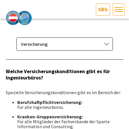
SBG
HOME
Bundesland auswählen
AKTUELLES/INGOO
Versicherung
Das Ingenieurbüro
DAS INGENIEURBÜRO
Berufsbild & Gründung
Welche Versicherungskonditionen gibt es für
INTERESSEN­VERTRETUNG
Ingenieurbüros?
Branchenrecht
Allgemeine Geschäftsbedingungen
MITGLIEDER­VERZEICHNIS
Spezielle Versicherungskonditionen gibt es im Bereich der:
Standesregeln
Berufshaftpflichtversicherung:
Für alle Ingenieurbüros.
Kollektivvertrag
SERVICE
Kranken-Gruppenversicherung:
Versicherung
Für alle Mitglieder der Fachverbände der Sparte
KONTAKT
Information und Consulting.
Broschüre "Haftungsansprüche