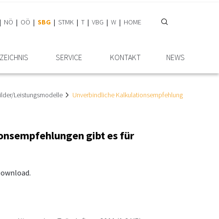
NÖ
OÖ
SBG
STMK
T
VBG
W
HOME
ZEICHNIS
SERVICE
KONTAKT
NEWS
ilder/Leistungsmodelle
Unverbindliche Kalkulationsempfehlung
onsempfehlungen gibt es für
 Download.