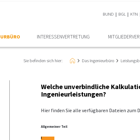
BUND
BGL
KTN
IEURBÜRO
INTERESSEN­VERTRETUNG
MITGLIEDER­VER
Sie befinden sich hier:
Das Ingenieurbüro
Leistungsb
Welche unverbindliche Kalkulati
Ingenieurleistungen?
Hier finden Sie alle verfügbaren Dateien zum
Allgemeiner Teil