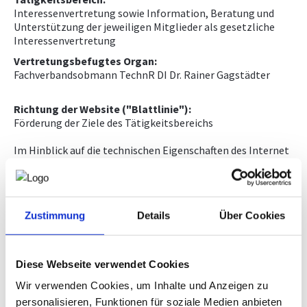
Interessenvertretung sowie Information, Beratung und
NEWS
Unterstützung der jeweiligen Mitglieder als gesetzliche
Interessenvertretung
Vertretungsbefugtes Organ:
WETTBEWERBE
Fachverbandsobmann TechnR DI Dr. Rainer Gagstädter
Richtung der Website ("Blattlinie"):
Förderung der Ziele des Tätigkeitsbereichs
Im Hinblick auf die technischen Eigenschaften des Internet
kann keine Gewähr für die Authentizität, Richtigkeit und
Vollständigkeit der im Internet zur Verfügung gestellten
Informationen übernommen werden. Es wird auch keine
Gewähr für die Verfügbarkeit oder den Betrieb der
Zustimmung
Details
Über Cookies
gegenständlichen Homepage und ihrer Inhalte
übernommen.
Jede Haftung für unmittelbare, mittelbare oder sonstige
Diese Webseite verwendet Cookies
Schäden, unabhängig von deren Ursachen, die aus der
Wir verwenden Cookies, um Inhalte und Anzeigen zu
Benutzung oder Nichtverfügbarkeit der Daten und
Informationen dieser Homepage erwachsen, wird, soweit
personalisieren, Funktionen für soziale Medien anbieten