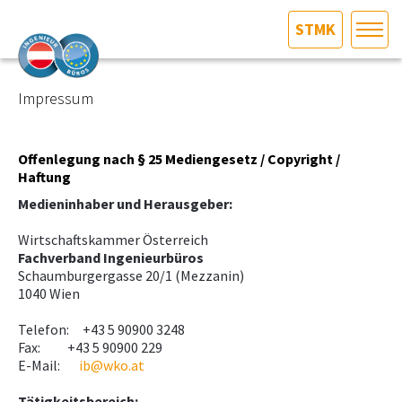
STMK
HOME
Bundesland auswählen
Impressum
AKTUELLES/INGOO
Offenlegung nach § 25 Mediengesetz / Copyright /
Haftung
DAS INGENIEURBÜRO
Medieninhaber und Herausgeber:
INTERESSEN­VERTRETUNG
Wirtschaftskammer Österreich
Fachverband Ingenieurbüros
Schaumburgergasse 20/1 (Mezzanin)
MITGLIEDER­VERZEICHNIS
1040 Wien
Telefon: +43 5 90900 3248
SERVICE
Fax: +43 5 90900 229
E-Mail:
ib@wko.at
KONTAKT
Tätigkeitsbereich: