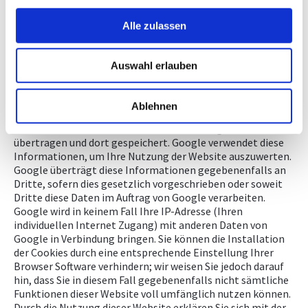
http://www.vivid-planet.com
Alle zulassen
Google Analytics
Diese Website verwendet Google Analytics, einen
Auswahl erlauben
Webanalysedienst von Google Inc. Google Analytics
verwendet "Cookies", Textdateien, die auf Ihrem Computer
gespeichert werden und die eine Analyse der Nutzung dieser
Ablehnen
Website ermöglicht. Diese Informationen betr. Nutzung
dieser Website wird an einen Server der Google in den USA
übertragen und dort gespeichert. Google verwendet diese
Informationen, um Ihre Nutzung der Website auszuwerten.
Google überträgt diese Informationen gegebenenfalls an
Dritte, sofern dies gesetzlich vorgeschrieben oder soweit
Dritte diese Daten im Auftrag von Google verarbeiten.
Google wird in keinem Fall Ihre IP-Adresse (Ihren
individuellen Internet Zugang) mit anderen Daten von
Google in Verbindung bringen. Sie können die Installation
der Cookies durch eine entsprechende Einstellung Ihrer
Browser Software verhindern; wir weisen Sie jedoch darauf
hin, dass Sie in diesem Fall gegebenenfalls nicht sämtliche
Funktionen dieser Website voll umfänglich nutzen können.
Durch die Nutzung dieser Website erklären Sie sich mit der