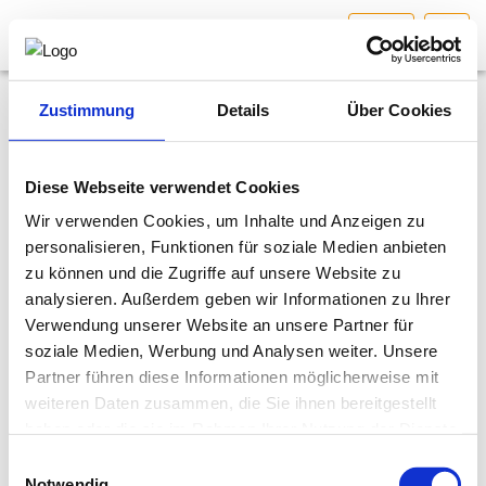
STMK
HOME
Bundesland auswählen
Zustimmung
Details
Über Cookies
AKTUELLES/INGOO
Aufgaben
Diese Webseite verwendet Cookies
Interessen­vertretung
Wir verwenden Cookies, um Inhalte und Anzeigen zu
DAS INGENIEURBÜRO
personalisieren, Funktionen für soziale Medien anbieten
Aufgaben
Die Aufgaben
zu können und die Zugriffe auf unsere Website zu
INTERESSEN­VERTRETUNG
Vorstand & Geschäftsstelle
analysieren. Außerdem geben wir Informationen zu Ihrer
Die Fachgruppe Ingenieurbüros der Wirtschaftskammer
Verwendung unserer Website an unsere Partner für
Fachgruppenausschuss
MITGLIEDER­VERZEICHNIS
Steiermark ist die Standesvertretung der
soziale Medien, Werbung und Analysen weiter. Unsere
steirischen Ingenieurbüros
Kontakt
, die ihre Leistungen auf allen
Partner führen diese Informationen möglicherweise mit
technischen und naturwissenschaftlichen Tätigkeitsfeldern
weiteren Daten zusammen, die Sie ihnen bereitgestellt
SERVICE
anbieten.
haben oder die sie im Rahmen Ihrer Nutzung der Dienste
Die Fachgruppe Ingenieurbüros vertritt die Interessen
gesammelt haben.
Einwilligungsauswahl
seiner Mitglieder gegenüber dem Gesetzgeber auf
KONTAKT
Notwendig