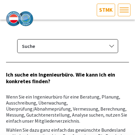
STMK
HOME
Bundesland auswählen
AKTUELLES/INGOO
Suche
Mitglieder­verzeichnis
DAS INGENIEURBÜRO
Suche
Ich suche ein Ingenieurbüro. Wie kann ich ein
INTERESSEN­VERTRETUNG
konkretes finden?
Eintragen/Ändern
MITGLIEDER­VERZEICHNIS
Wenn Sie ein Ingenieurbüro für eine Beratung, Planung,
Ausschreibung, Überwachung,
Überprüfung/Abnahmeprüfung, Vermessung, Berechnung,
SERVICE
Messung, Gutachtenerstellung, Analyse suchen, nutzen Sie
einfach unser Mitgliederverzeichnis.
KONTAKT
Wählen Sie dazu ganz einfach das gewünschte Bundesland