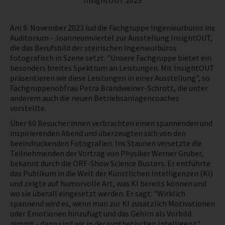
InsightOUT 2023
NEWS
Am 9. November 2023 lud die Fachgruppe Ingenieurbüros ins
Auditorium - Joanneumviertel zur Ausstellung InsightOUT,
WETTBEWERBE
die das Berufsbild der steirischen Ingenieurbüros
fotografisch in Szene setzt. "Unsere Fachgruppe bietet ein
besonders breites Spektrum an Leistungen. Mit InsightOUT
präsentieren wir diese Leistungen in einer Ausstellung", so
Fachgruppenobfrau Petra Brandweiner-Schrott, die unter
anderem auch die neuen Betriebsanlagencoaches
vorstellte.
Über 60 Besucher:innen verbrachten einen spannenden und
inspirierenden Abend und überzeugten sich von den
beeindruckenden Fotografien. Ins Staunen versetzte die
Teilnehmenden der Vortrag von Physiker Werner Gruber,
bekannt durch die ORF-Show Science Busters. Er entführte
das Publikum in die Welt der Künstlichen Intelligenzen (KI)
und zeigte auf humorvolle Art, was KI bereits können und
wo sie überall eingesetzt werden. Er sagt: "Wirklich
spannend wird es, wenn man zur KI zusätzlich Motivationen
oder Emotionen hinzufügt und das Gehirn als Vorbild
nimmt - dann sind wir in der synthetischen Intelligenz."