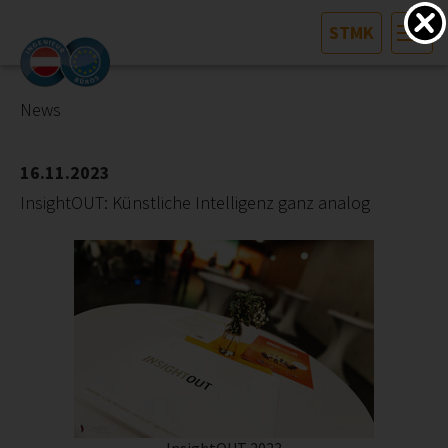
STMK
HOME
Bundesland auswählen
News
AKTUELLES/INGOO
16.11.2023
InsightOUT: Künstliche Intelligenz ganz analog
DAS INGENIEURBÜRO
INTERESSEN­VERTRETUNG
MITGLIEDER­VERZEICHNIS
SERVICE
KONTAKT