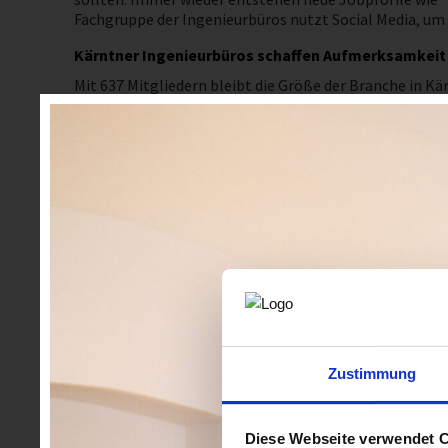
Fachgruppe der Ingenieurbüros nutzt Social Media, um
Kärntner Ingenieurbüros schaffen Aufmerksamkeit
Mit 637 Mitgliedern bleibt die Größe der Branche in K
schaffen, die für alle gleich sind und ein hohes Nive
vor dem plannING Bilanz über sein erstes Jahr in der 
Arbeitsplatz in den öffentlichen Fokus. "Es war die grö
auch Aus- und Weiterbildungen wurden angeboten sowi
großen Anklang fand und heuer ebenfalls auf der Agen
Was die Fachgruppe im nächsten Jahr plant
In Zukunft will die Fachgruppe den Fokus verstärkt auf 
eines Betriebschecks, einiges in Bewegung kommen. Di
Fachgruppengeschäftsführerin Ingrid Parzer ging es
Mehr Infos, Fotos und Vortragsunterlagen >>
Zustimmung
Diese Webseite verwendet 