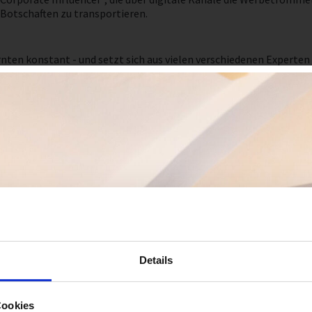
 Botschaften zu transportieren.
ärnten konstant - und setzt sich aus vielen verschiedenen Exper
au an Technik sowie Qualität bieten", sagt WK-Fachgruppenobmann
Funktion des Obmanns. Der erste Safer Working Day war ein voller
ßte Veranstaltung, die wir als Kärntner Ingenieurbüros auf die Bei
e das Normenpaket und Versicherung für die Mitglieder umgesetzt
da steht.
Digitalisierung und Nachhaltigkeit legen. Zusätzlich soll durch di
e Planungen dafür laufen auf Hochtouren. Im späten Herbst gibt 
 gemeinsam zum Netzwerken beim plannING.
Details
Cookies