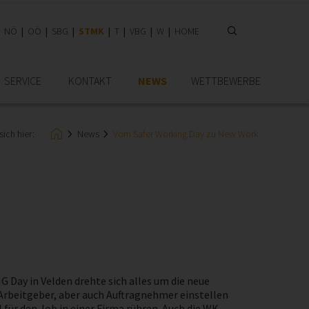
NÖ
OÖ
SBG
STMK
T
VBG
W
HOME
SERVICE
KONTAKT
NEWS
WETTBEWERBE
sich hier:
News
Vom Safer Working Day zu New Work
Day in Velden drehte sich alles um die neue
h Arbeitgeber, aber auch Auftragnehmer einstellen
für den Job in einer Firma rühren. Auch die WK-