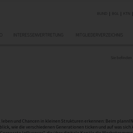
BUND
BGL
KTN
RO
INTERESSEN­VERTRETUNG
MITGLIEDER­VERZEICHNIS
Sie befinden 
eben und Chancen in kleinen Strukturen erkennen: Beim plannING 
nblick, wie die verschiedenen Generationen ticken und auf was sic
Corporate Influencer", die über digitale Kanäle die Werbetrommel 