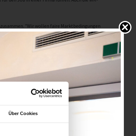
ten zusammen. "Wir wollen faire Marktbedingungen
 Hannes Schwinger. Er zog bei der Fachgruppentagung
 Erfolg und rückte das Thema Sicherheit am
ne gestellt haben", berichtet Schwinger stolz. Aber
. Ein Highlight war außerdem der WalkING Day, der
e geplante Förderaktion im Bereich Sicherheit, in Form
es die Details dazu. Nach einem Finanzbericht von WK-
Über Cookies